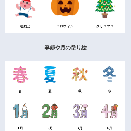
運動会
ハロウィン
クリスマス
季節や月の塗り絵
春
夏
秋
冬
1月
2月
3月
4月