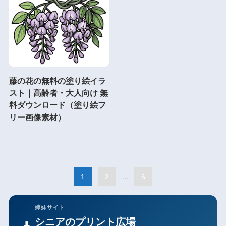
藤の花の無料の塗り絵イラ
スト｜高齢者・大人向け 無
料ダウンロード（塗り絵フ
リー画像素材）
1
2
...
6
姉妹サイト
シニアのプリント広場