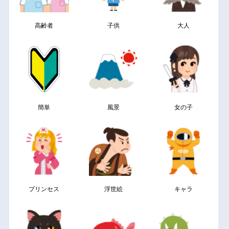
高齢者
子供
大人
簡単
風景
女の子
プリンセス
浮世絵
キャラ