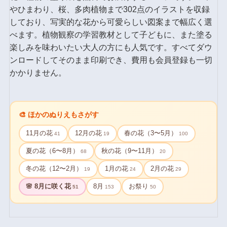
やひまわり、桜、多肉植物まで302点のイラストを収録
しており、写実的な花から可愛らしい図案まで幅広く選
べます。植物観察の学習教材として子どもに、また塗る
楽しみを味わいたい大人の方にも人気です。すべてダウ
ンロードしてそのまま印刷でき、費用も会員登録も一切
かかりません。
🎨 ほかのぬりえもさがす
11月の花
12月の花
春の花（3〜5月）
41
19
100
夏の花（6〜8月）
秋の花（9〜11月）
68
20
冬の花（12〜2月）
1月の花
2月の花
19
24
29
🌸 8月に咲く花
8月
お祭り
51
153
50