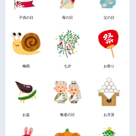
子供の日
母の日
父の日
梅雨
七夕
お祭り
お盆
敬老の日
お月見