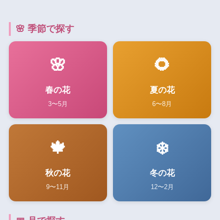
🌸 季節で探す
🌸
🌻
春の花
夏の花
3〜5月
6〜8月
🍁
❄️
秋の花
冬の花
9〜11月
12〜2月