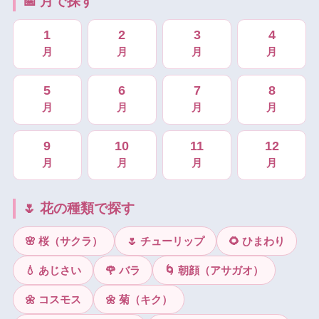
📅 月で探す
1
2
3
4
月
月
月
月
5
6
7
8
月
月
月
月
9
10
11
12
月
月
月
月
🌷 花の種類で探す
🌸 桜（サクラ）
🌷 チューリップ
🌻 ひまわり
💧 あじさい
🌹 バラ
🌀 朝顔（アサガオ）
🌼 コスモス
🌼 菊（キク）