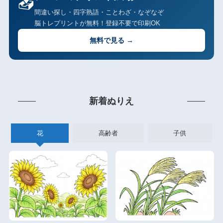
📥
間違い探し・四字熟語・ことわざ・なぞなぞ
脳トレプリントが無料！登録不要で印刷OK
無料で見る →
新着ぬりえ
花
高齢者
子供