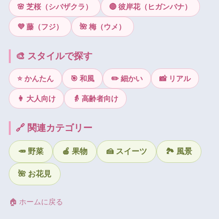
🌸 芝桜（シバザクラ）
🔴 彼岸花（ヒガンバナ）
💜 藤（フジ）
🌺 梅（ウメ）
🎨 スタイルで探す
⭐ かんたん
🎯 和風
✏️ 細かい
📸 リアル
👩 大人向け
👵 高齢者向け
🔗 関連カテゴリー
🥕 野菜
🍎 果物
🍰 スイーツ
🏞 風景
🌺 お花見
🏠 ホームに戻る