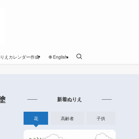
りえカレンダー作成
🌐 English
塗
新着ぬりえ
花
高齢者
子供