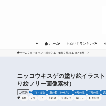
🏠 ホーム
✨ぬりえランキング
ホーム
ぬりえランド新着
花・植物
夏の花（6〜8月）
ニッコウキスゲの塗り絵イラスト
り絵フリー画像素材）
広告
花・植物
夏の花（6〜8月）
6月の花
7月の花
高
6月
7月
8月
高齢者
介護レク
脳トレ
ちぎり絵