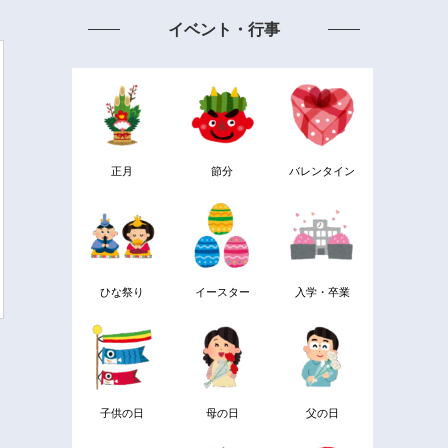
イベント・行事
正月
節分
バレンタイン
ひな祭り
イースター
入学・卒業
子供の日
母の日
父の日