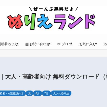
🆕新着ぬりえ
📩 お問い合わせ
📖 ブログ
お気に入り
ぬ
｜大人・高齢者向け 無料ダウンロード（
齢者・介護施設向け
夏
6月
7月
大人の塗り絵