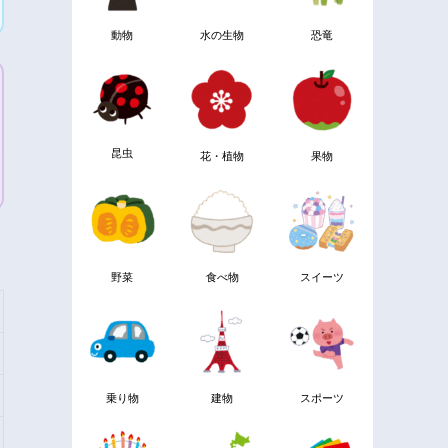
動物
水の生物
恐竜
昆虫
花・植物
果物
野菜
食べ物
スイーツ
乗り物
建物
スポーツ