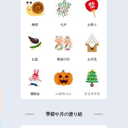
梅雨
七夕
お祭り
お盆
敬老の日
お月見
運動会
ハロウィン
クリスマス
季節や月の塗り絵