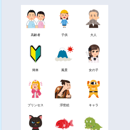
高齢者
子供
大人
簡単
風景
女の子
プリンセス
浮世絵
キャラ