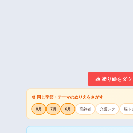
📥 塗り絵をダ
🎨 同じ季節・テーマのぬりえをさがす
8月
7月
6月
高齢者
介護レク
脳ト