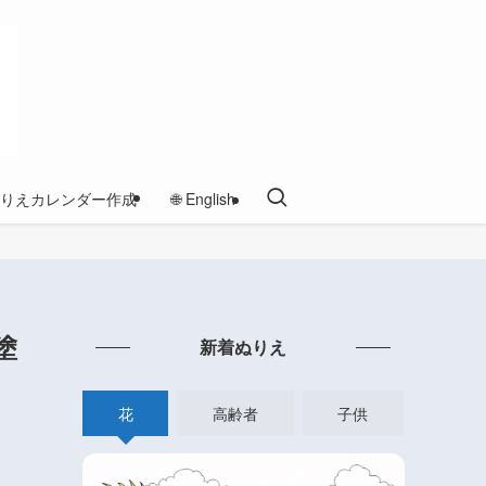
りえカレンダー作成
🌐 English
塗
新着ぬりえ
花
高齢者
子供