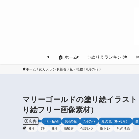
🏠 ホーム
✨ぬりえランキング
ホーム
ぬりえランド新着
花・植物
6月の花
マリーゴールドの塗り絵イラスト
り絵フリー画像素材）
広告
花・植物
6月の花
7月の花
夏の花（6〜8月）
高
6月
7月
8月
高齢者
介護レク
脳トレ
ちぎり絵