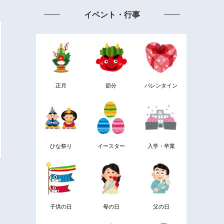
イベント・行事
正月
節分
バレンタイン
ひな祭り
イースター
入学・卒業
子供の日
母の日
父の日