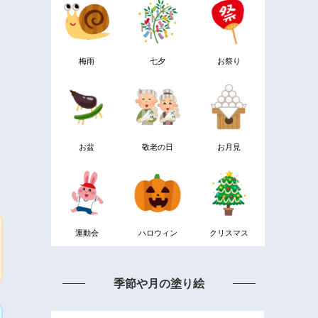
梅雨
七夕
お祭り
お盆
敬老の日
お月見
運動会
ハロウィン
クリスマス
季節や月の塗り絵