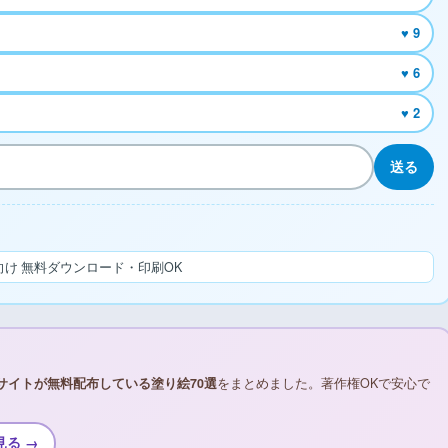
♥ 9
♥ 6
♥ 2
送る
け 無料ダウンロード・印刷OK
サイトが無料配布している塗り絵70選
をまとめました。著作権OKで安心で
見る →