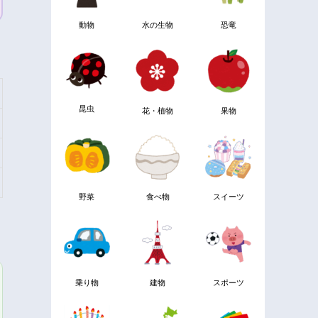
動物
水の生物
恐竜
昆虫
花・植物
果物
野菜
食べ物
スイーツ
乗り物
建物
スポーツ