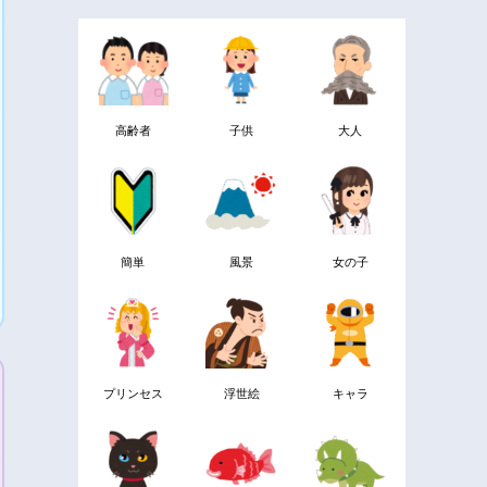
高齢者
子供
大人
簡単
風景
女の子
プリンセス
浮世絵
キャラ