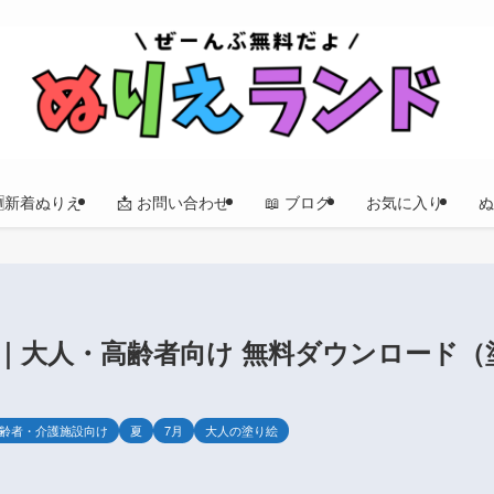
🆕新着ぬりえ
📩 お問い合わせ
📖 ブログ
お気に入り
ぬ
｜大人・高齢者向け 無料ダウンロード（
齢者・介護施設向け
夏
7月
大人の塗り絵