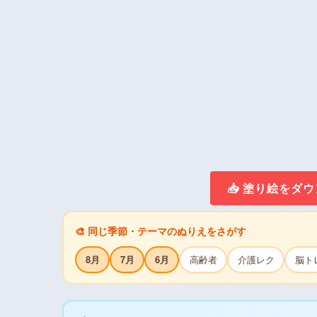
📥 塗り絵をダ
🎨 同じ季節・テーマのぬりえをさがす
8月
7月
6月
高齢者
介護レク
脳ト