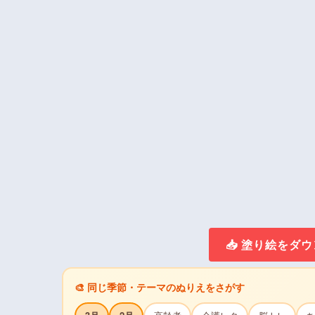
📥 塗り絵をダ
🎨 同じ季節・テーマのぬりえをさがす