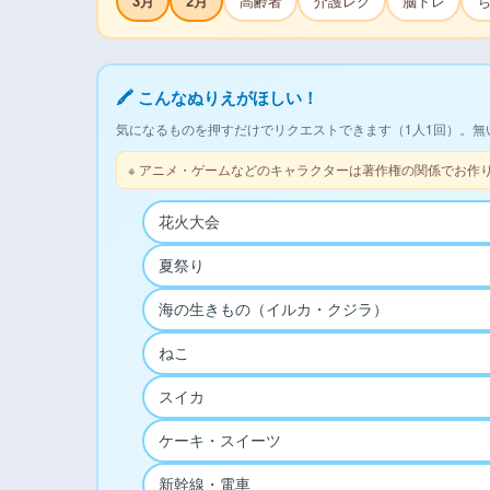
3月
2月
高齢者
介護レク
脳トレ
🖍 こんなぬりえがほしい！
気になるものを押すだけでリクエストできます（1人1回）。無
※ アニメ・ゲームなどのキャラクターは著作権の関係でお作
花火大会
夏祭り
海の生きもの（イルカ・クジラ）
ねこ
スイカ
ケーキ・スイーツ
新幹線・電車