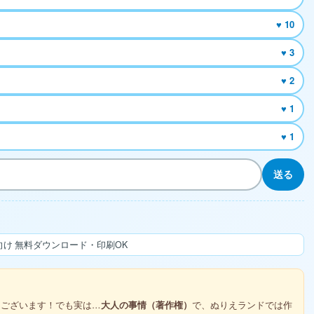
♥ 10
♥ 3
♥ 2
♥ 1
♥ 1
送る
け 無料ダウンロード・印刷OK
ございます！でも実は…
大人の事情（著作権）
で、ぬりえランドでは作