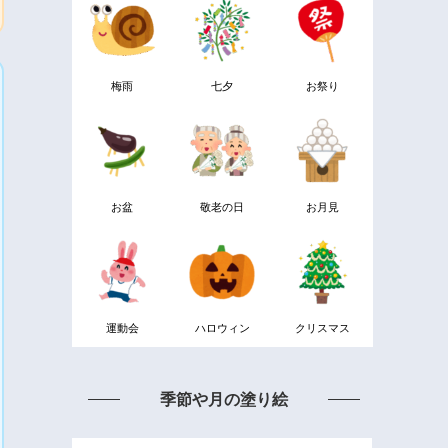
梅雨
七夕
お祭り
お盆
敬老の日
お月見
運動会
ハロウィン
クリスマス
季節や月の塗り絵