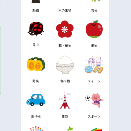
動物
水の生物
恐竜
昆虫
花・植物
果物
野菜
食べ物
スイーツ
乗り物
建物
スポーツ