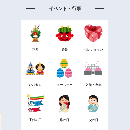
イベント・行事
正月
節分
バレンタイン
ひな祭り
イースター
入学・卒業
子供の日
母の日
父の日