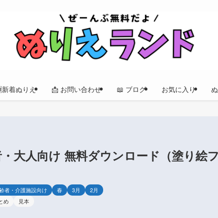
🆕新着ぬりえ
📩 お問い合わせ
📖 ブログ
お気に入り
ぬ
者・大人向け 無料ダウンロード（塗り絵
齢者・介護施設向け
春
3月
2月
とめ
見本