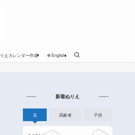
りえカレンダー作成
🌐 English
フ
新着ぬりえ
花
高齢者
子供