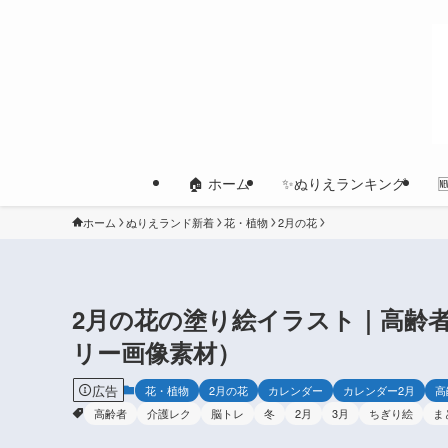
🏠 ホーム
✨ぬりえランキング
ホーム
ぬりえランド新着
花・植物
2月の花
2月の花の塗り絵イラスト｜高齢
リー画像素材）
広告
花・植物
2月の花
カレンダー
カレンダー2月
高
高齢者
介護レク
脳トレ
冬
2月
3月
ちぎり絵
ま