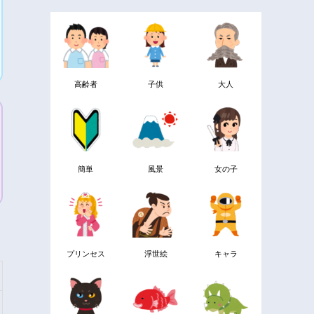
高齢者
子供
大人
簡単
風景
女の子
プリンセス
浮世絵
キャラ