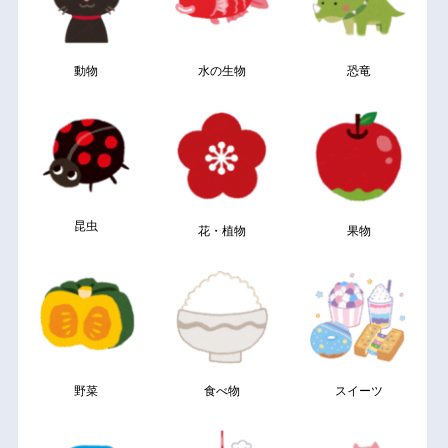
動物
水の生物
恐竜
昆虫
花・植物
果物
野菜
食べ物
スイーツ