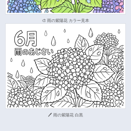
🎨 雨の紫陽花 カラー見本
🖊 雨の紫陽花 白黒