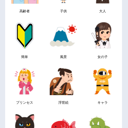
高齢者
子供
大人
簡単
風景
女の子
プリンセス
浮世絵
キャラ