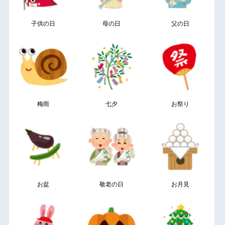
子供の日
母の日
父の日
梅雨
七夕
お祭り
お盆
敬老の日
お月見