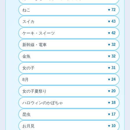
ねこ
♥ 72
スイカ
♥ 43
ケーキ・スイーツ
♥ 42
新幹線・電車
♥ 32
金魚
♥ 32
女の子
♥ 31
8月
♥ 24
女の子夏祭り
♥ 20
ハロウィンのかぼちゃ
♥ 18
昆虫
♥ 17
お月見
♥ 10