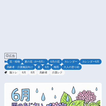
広告
花・植物
夏の花（6〜8月）
6月の花
カレンダー
カレンダー6月
高齢者・介護施設向け
夏
6月
梅雨
大人の塗り絵
脳トレ
6月
8月
高齢者
介護レク