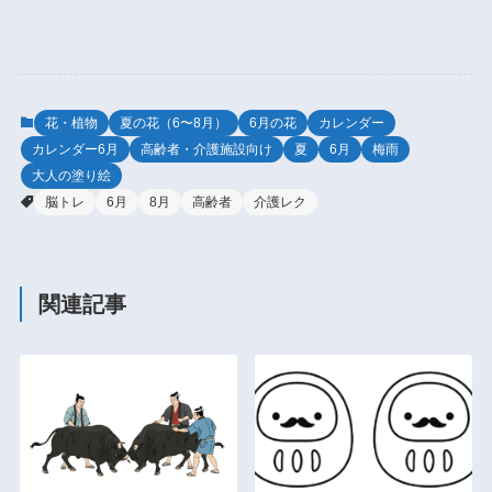
花・植物
夏の花（6〜8月）
6月の花
カレンダー
カレンダー6月
高齢者・介護施設向け
夏
6月
梅雨
大人の塗り絵
脳トレ
6月
8月
高齢者
介護レク
関連記事