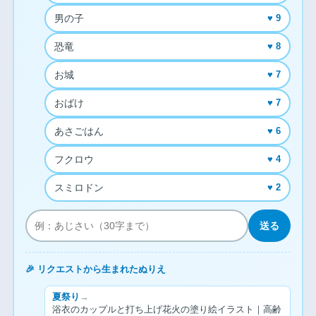
男の子
♥ 9
恐竜
♥ 8
お城
♥ 7
おばけ
♥ 7
あさごはん
♥ 6
フクロウ
♥ 4
スミロドン
♥ 2
送る
🎉 リクエストから生まれたぬりえ
夏祭り
→
浴衣のカップルと打ち上げ花火の塗り絵イラスト｜高齢