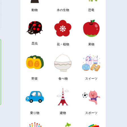
動物
水の生物
恐竜
昆虫
花・植物
果物
野菜
食べ物
スイーツ
乗り物
建物
スポーツ