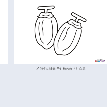
🖊 秋冬の味覚 干し柿のぬりえ 白黒