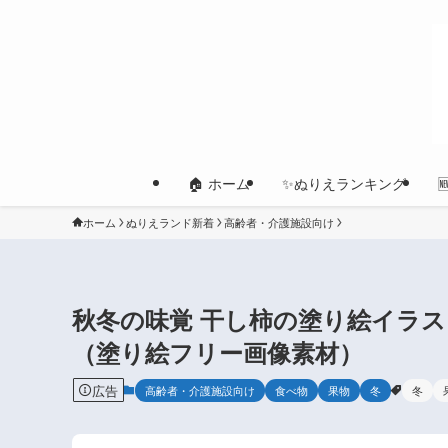
🏠 ホーム
✨ぬりえランキング
ホーム
ぬりえランド新着
高齢者・介護施設向け
秋冬の味覚 干し柿の塗り絵イラス
（塗り絵フリー画像素材）
広告
高齢者・介護施設向け
食べ物
果物
冬
冬