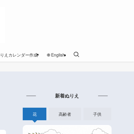
りえカレンダー作成
🌐 English
新着ぬりえ
花
高齢者
子供