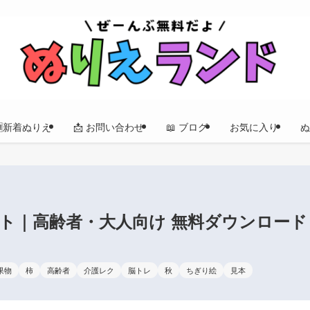
🆕新着ぬりえ
📩 お問い合わせ
📖 ブログ
お気に入り
ぬ
ト｜高齢者・大人向け 無料ダウンロード
果物
柿
高齢者
介護レク
脳トレ
秋
ちぎり絵
見本