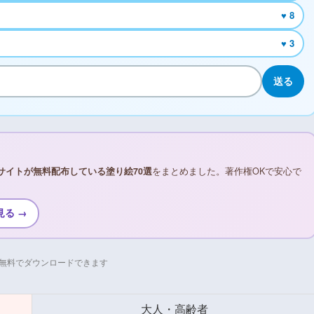
♥ 8
♥ 3
送る
サイトが無料配布している塗り絵70選
をまとめました。著作権OKで安心で
見る →
無料でダウンロードできます
大人・高齢者