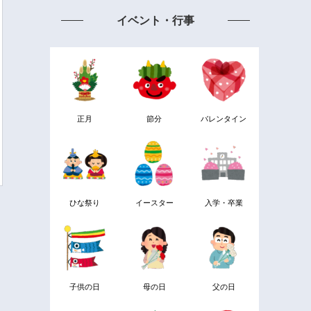
イベント・行事
正月
節分
バレンタイン
ひな祭り
イースター
入学・卒業
子供の日
母の日
父の日