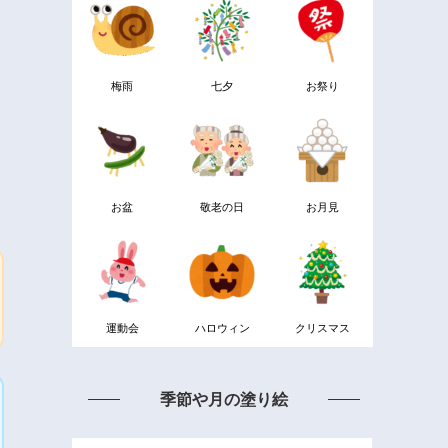
梅雨
七夕
お祭り
お盆
敬老の日
お月見
運動会
ハロウィン
クリスマス
季節や月の塗り絵