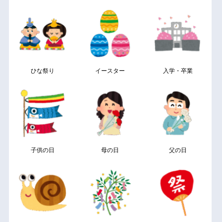
ひな祭り
イースター
入学・卒業
子供の日
母の日
父の日