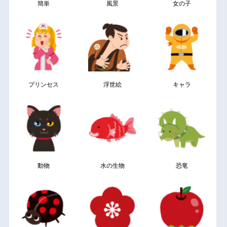
簡単
風景
女の子
プリンセス
浮世絵
キャラ
動物
水の生物
恐竜