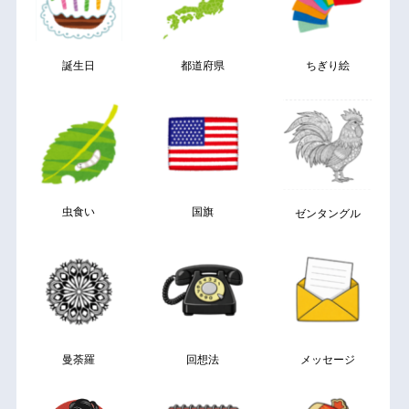
誕生日
都道府県
ちぎり絵
虫食い
国旗
ゼンタングル
曼荼羅
回想法
メッセージ