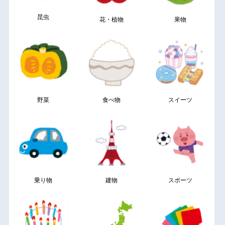
昆虫
花・植物
果物
野菜
食べ物
スイーツ
乗り物
建物
スポーツ