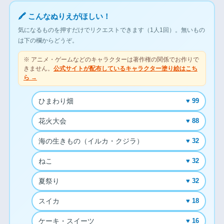
🖍 こんなぬりえがほしい！
気になるものを押すだけでリクエストできます（1人1回）。無いもの
は下の欄からどうぞ。
※ アニメ・ゲームなどのキャラクターは著作権の関係でお作りで
きません。
公式サイトが配布しているキャラクター塗り絵はこち
ら →
ひまわり畑
♥ 99
花火大会
♥ 88
海の生きもの（イルカ・クジラ）
♥ 32
ねこ
♥ 32
夏祭り
♥ 32
スイカ
♥ 18
ケーキ・スイーツ
♥ 16