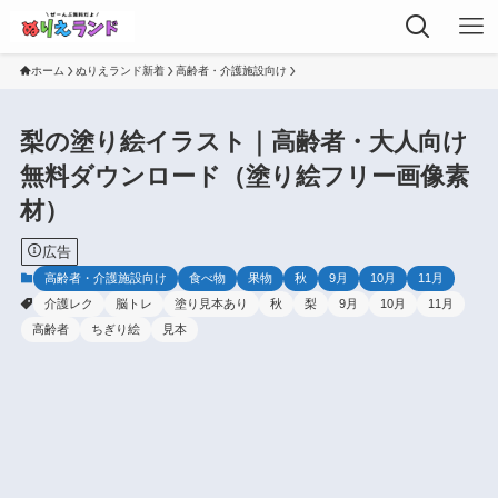
ホーム
ぬりえランド新着
高齢者・介護施設向け
梨の塗り絵イラスト｜高齢者・大人向け
無料ダウンロード（塗り絵フリー画像素
材）
広告
高齢者・介護施設向け
食べ物
果物
秋
9月
10月
11月
介護レク
脳トレ
塗り見本あり
秋
梨
9月
10月
11月
高齢者
ちぎり絵
見本