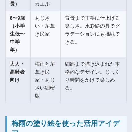
長）
カエル
6〜9歳
あじさ
背景まで丁寧に仕上げる
（小学
い・茅葺
楽しさ。水彩絵の具でグ
生低〜
き民家
ラデーションにも挑戦で
中学
きる。
年）
大人・
梅雨と茅
細部まで描き込まれた本
高齢者
葺き民
格的なデザイン。じっく
向け
家・あじ
り時間をかけて楽しめ
さい細密
る。
版
梅雨の塗り絵を使った活用アイデ