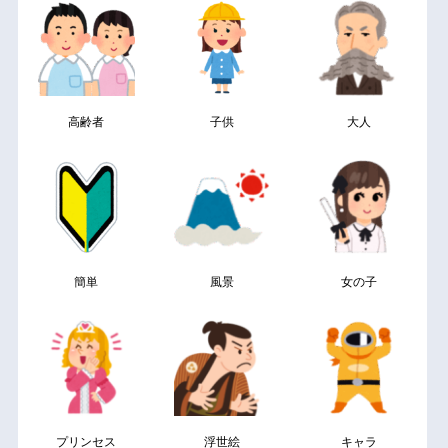
高齢者
子供
大人
簡単
風景
女の子
プリンセス
浮世絵
キャラ