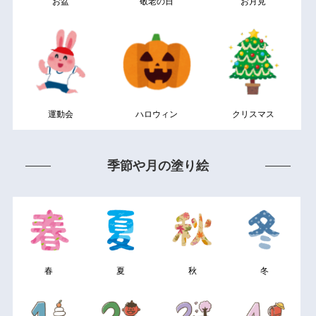
お盆
敬老の日
お月見
運動会
ハロウィン
クリスマス
季節や月の塗り絵
春
夏
秋
冬