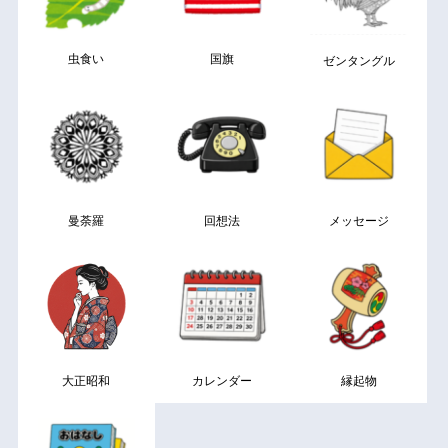
虫食い
国旗
ゼンタングル
曼荼羅
回想法
メッセージ
大正昭和
カレンダー
縁起物