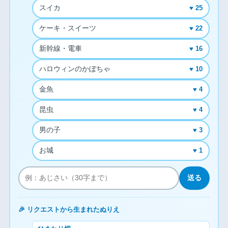
スイカ
♥ 25
ケーキ・スイーツ
♥ 22
新幹線・電車
♥ 16
ハロウィンのかぼちゃ
♥ 10
金魚
♥ 4
昆虫
♥ 4
男の子
♥ 3
お城
♥ 1
送る
🎉 リクエストから生まれたぬりえ