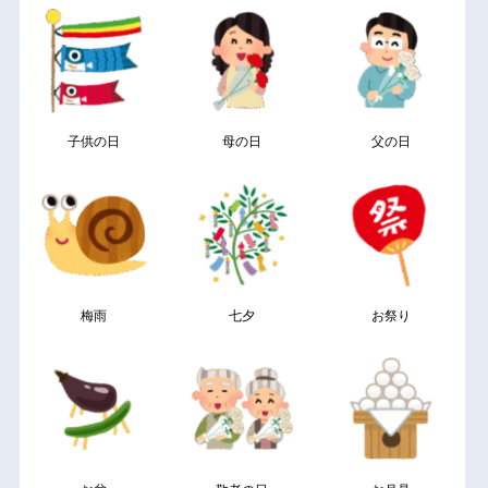
子供の日
母の日
父の日
梅雨
七夕
お祭り