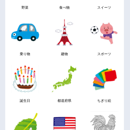
野菜
食べ物
スイーツ
乗り物
建物
スポーツ
誕生日
都道府県
ちぎり絵