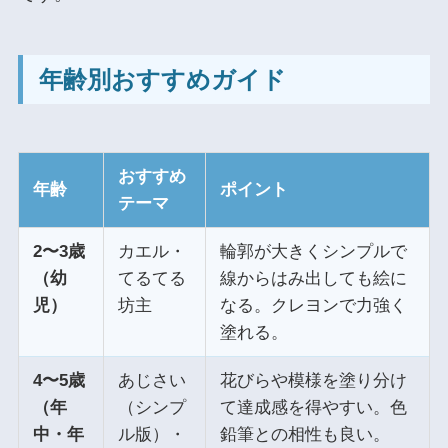
年齢別おすすめガイド
おすすめ
年齢
ポイント
テーマ
2〜3歳
カエル・
輪郭が大きくシンプルで
（幼
てるてる
線からはみ出しても絵に
児）
坊主
なる。クレヨンで力強く
塗れる。
4〜5歳
あじさい
花びらや模様を塗り分け
（年
（シンプ
て達成感を得やすい。色
中・年
ル版）・
鉛筆との相性も良い。