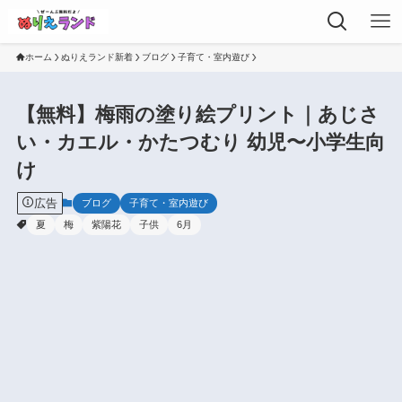
ホーム
ぬりえランド新着
ブログ
子育て・室内遊び
【無料】梅雨の塗り絵プリント｜あじさ
い・カエル・かたつむり 幼児〜小学生向
け
広告
ブログ
子育て・室内遊び
夏
梅
紫陽花
子供
6月