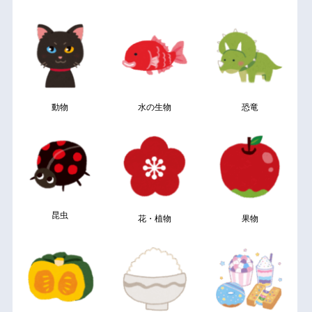
動物
水の生物
恐竜
昆虫
花・植物
果物