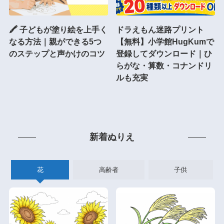
🖍 子どもが塗り絵を上手く
ドラえもん迷路プリント
なる方法｜親ができる5つ
【無料】小学館HugKumで
のステップと声かけのコツ
登録してダウンロード｜ひ
らがな・算数・コナンドリ
ルも充実
新着ぬりえ
花
高齢者
子供