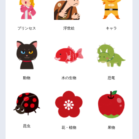
プリンセス
浮世絵
キャラ
動物
水の生物
恐竜
昆虫
花・植物
果物