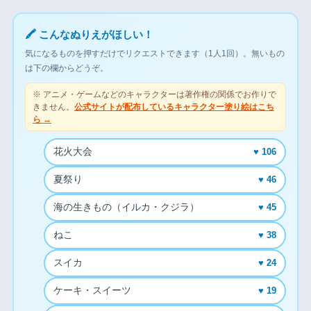
🖍 こんなぬりえがほしい！
気になるものを押すだけでリクエストできます（1人1回）。無いもの
は下の欄からどうぞ。
※ アニメ・ゲームなどのキャラクターは著作権の関係でお作りで
きません。
公式サイトが配布しているキャラクター塗り絵はこち
ら →
花火大会
♥ 106
夏祭り
♥ 46
海の生きもの（イルカ・クジラ）
♥ 45
ねこ
♥ 38
スイカ
♥ 24
ケーキ・スイーツ
♥ 19