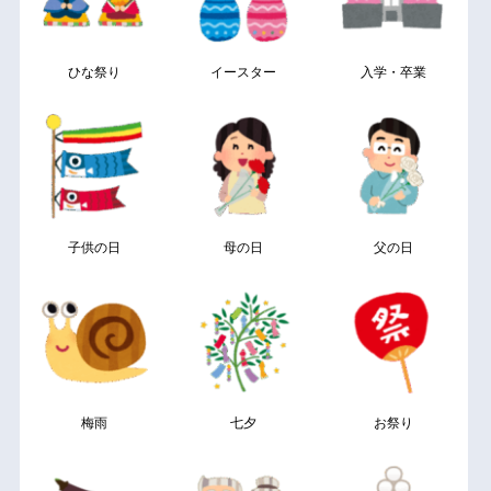
ひな祭り
イースター
入学・卒業
子供の日
母の日
父の日
梅雨
七夕
お祭り