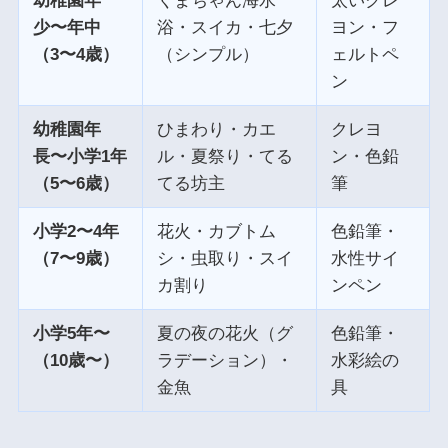
幼稚園年
くまちゃん海水
太いクレ
少〜年中
浴・スイカ・七夕
ヨン・フ
（3〜4歳）
（シンプル）
ェルトペ
ン
幼稚園年
ひまわり・カエ
クレヨ
長〜小学1年
ル・夏祭り・てる
ン・色鉛
（5〜6歳）
てる坊主
筆
小学2〜4年
花火・カブトム
色鉛筆・
（7〜9歳）
シ・虫取り・スイ
水性サイ
カ割り
ンペン
小学5年〜
夏の夜の花火（グ
色鉛筆・
（10歳〜）
ラデーション）・
水彩絵の
金魚
具