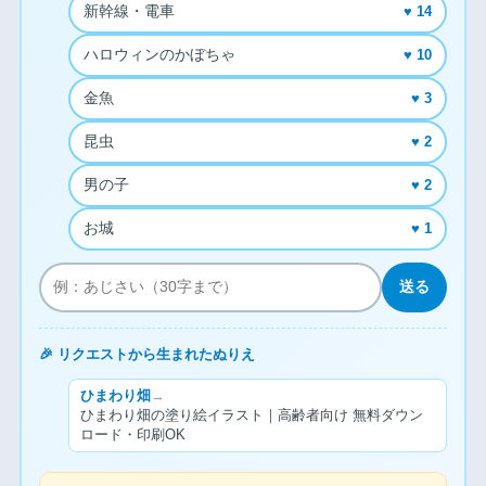
新幹線・電車
♥ 14
ハロウィンのかぼちゃ
♥ 10
金魚
♥ 3
昆虫
♥ 2
男の子
♥ 2
お城
♥ 1
送る
🎉 リクエストから生まれたぬりえ
ひまわり畑
→
ひまわり畑の塗り絵イラスト｜高齢者向け 無料ダウン
ロード・印刷OK