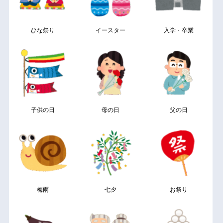
ひな祭り
イースター
入学・卒業
子供の日
母の日
父の日
梅雨
七夕
お祭り