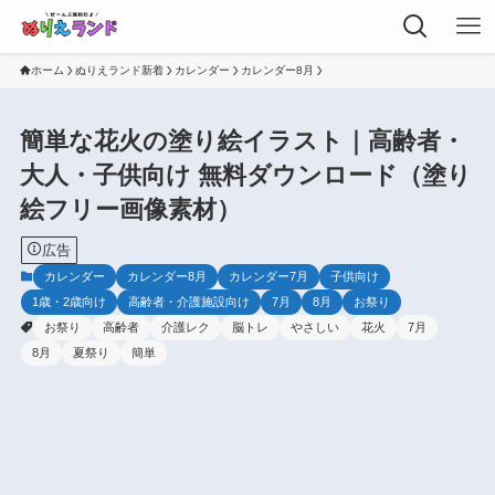
ホーム
ぬりえランド新着
カレンダー
カレンダー8月
簡単な花火の塗り絵イラスト｜高齢者・
大人・子供向け 無料ダウンロード（塗り
絵フリー画像素材）
広告
カレンダー
カレンダー8月
カレンダー7月
子供向け
1歳・2歳向け
高齢者・介護施設向け
7月
8月
お祭り
お祭り
高齢者
介護レク
脳トレ
やさしい
花火
7月
8月
夏祭り
簡単