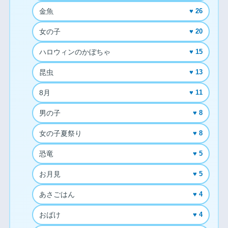
金魚
♥ 26
女の子
♥ 20
ハロウィンのかぼちゃ
♥ 15
昆虫
♥ 13
8月
♥ 11
男の子
♥ 8
女の子夏祭り
♥ 8
恐竜
♥ 5
お月見
♥ 5
あさごはん
♥ 4
おばけ
♥ 4