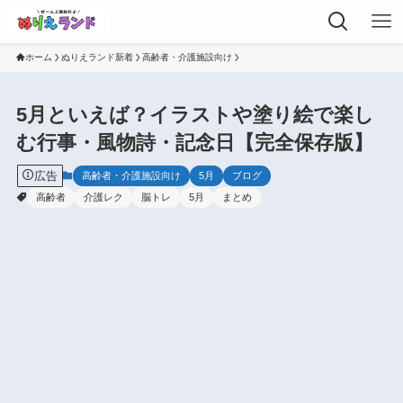
ホーム
ぬりえランド新着
高齢者・介護施設向け
5月といえば？イラストや塗り絵で楽し
む行事・風物詩・記念日【完全保存版】
広告
高齢者・介護施設向け
5月
ブログ
高齢者
介護レク
脳トレ
5月
まとめ