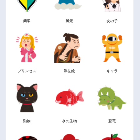
簡単
風景
女の子
プリンセス
浮世絵
キャラ
動物
水の生物
恐竜