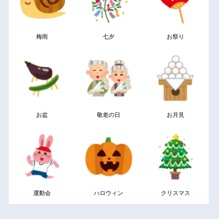
梅雨
七夕
お祭り
お盆
敬老の日
お月見
運動会
ハロウィン
クリスマス