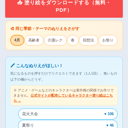
📥 塗り絵をダウンロードする（無料・
PDF）
🎨 同じ季節・テーマのぬりえをさがす
4月
高齢者
介護レク
春
回想法
お祭り
🖍 こんなぬりえがほしい！
気になるものを押すだけでリクエストできます（1人1回）。無いもの
は下の欄からどうぞ。
※ アニメ・ゲームなどのキャラクターは著作権の関係でお作りで
きません。
公式サイトが配布しているキャラクター塗り絵はこち
ら →
花火大会
♥ 106
夏祭り
♥ 46