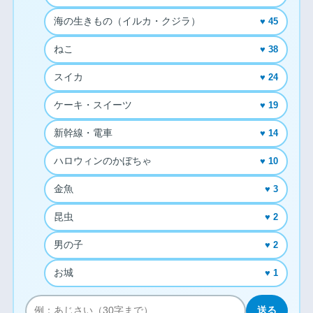
海の生きもの（イルカ・クジラ）
♥ 45
ねこ
♥ 38
スイカ
♥ 24
ケーキ・スイーツ
♥ 19
新幹線・電車
♥ 14
ハロウィンのかぼちゃ
♥ 10
金魚
♥ 3
昆虫
♥ 2
男の子
♥ 2
お城
♥ 1
送る