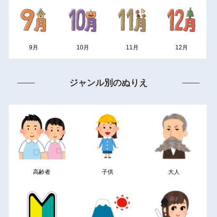
9月
10月
11月
12月
ジャンル別のぬりえ
高齢者
子供
大人