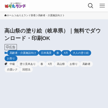
ホーム
ぬりえランド新着
高齢者・介護施設向け
高山祭の塗り絵（岐阜県）｜無料でダウ
ンロード・印刷OK
広告
高齢者・介護施設向け
日本風景
春
4月
大人の塗り絵
お祭り
中級
塗り見本あり
春
4月
高山祭
お祭り
高齢者
介護レク
回想法