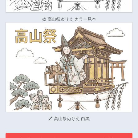
🎨 高山祭ぬりえ カラー見本
🖊 高山祭ぬりえ 白黒