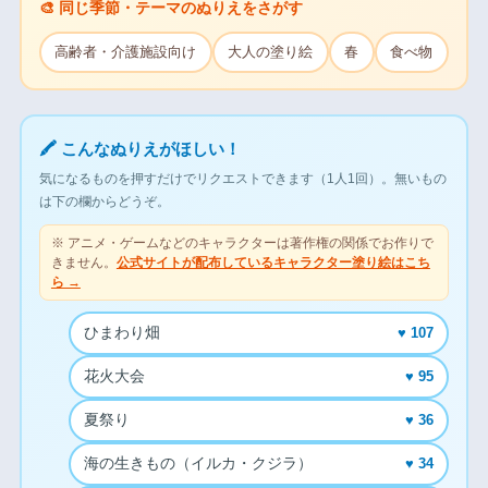
🎨 同じ季節・テーマのぬりえをさがす
高齢者・介護施設向け
大人の塗り絵
春
食べ物
🖍 こんなぬりえがほしい！
気になるものを押すだけでリクエストできます（1人1回）。無いもの
は下の欄からどうぞ。
※ アニメ・ゲームなどのキャラクターは著作権の関係でお作りで
きません。
公式サイトが配布しているキャラクター塗り絵はこち
ら →
ひまわり畑
♥ 107
花火大会
♥ 95
夏祭り
♥ 36
海の生きもの（イルカ・クジラ）
♥ 34