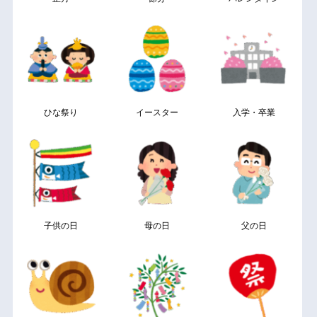
ひな祭り
イースター
入学・卒業
子供の日
母の日
父の日