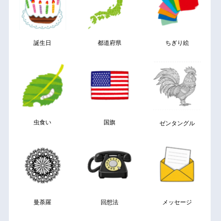
誕生日
都道府県
ちぎり絵
虫食い
国旗
ゼンタングル
曼荼羅
回想法
メッセージ