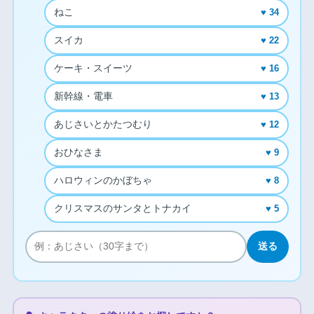
ねこ
♥ 34
スイカ
♥ 22
ケーキ・スイーツ
♥ 16
新幹線・電車
♥ 13
あじさいとかたつむり
♥ 12
おひなさま
♥ 9
ハロウィンのかぼちゃ
♥ 8
クリスマスのサンタとトナカイ
♥ 5
送る