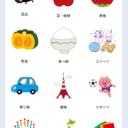
昆虫
花・植物
果物
野菜
食べ物
スイーツ
乗り物
建物
スポーツ