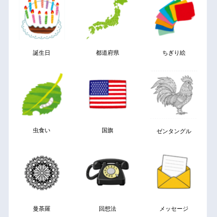
誕生日
都道府県
ちぎり絵
虫食い
国旗
ゼンタングル
曼荼羅
回想法
メッセージ