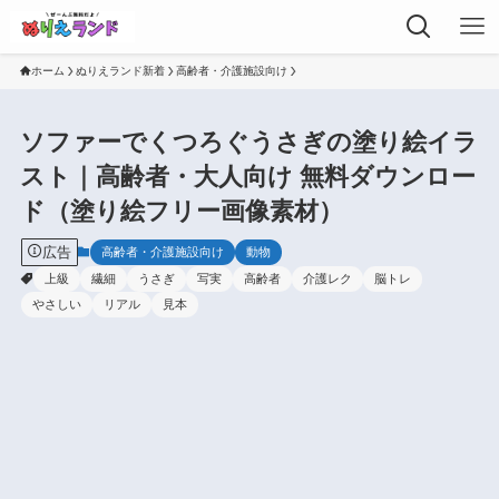
ホーム
ぬりえランド新着
高齢者・介護施設向け
ソファーでくつろぐうさぎの塗り絵イラ
スト｜高齢者・大人向け 無料ダウンロー
ド（塗り絵フリー画像素材）
広告
高齢者・介護施設向け
動物
上級
繊細
うさぎ
写実
高齢者
介護レク
脳トレ
やさしい
リアル
見本