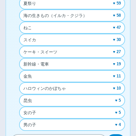
夏祭り
♥ 59
海の生きもの（イルカ・クジラ）
♥ 58
ねこ
♥ 47
スイカ
♥ 30
ケーキ・スイーツ
♥ 27
新幹線・電車
♥ 19
金魚
♥ 11
ハロウィンのかぼちゃ
♥ 10
昆虫
♥ 5
女の子
♥ 5
男の子
♥ 4