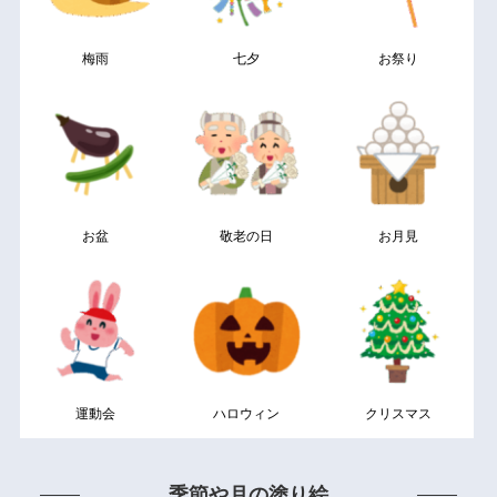
梅雨
七夕
お祭り
お盆
敬老の日
お月見
運動会
ハロウィン
クリスマス
季節や月の塗り絵