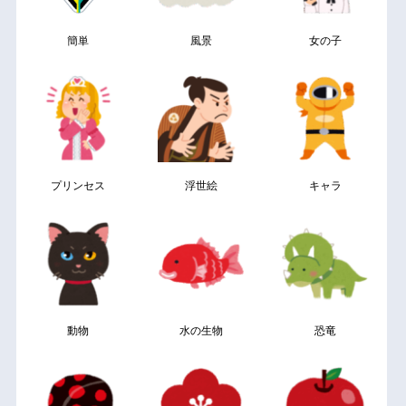
簡単
風景
女の子
プリンセス
浮世絵
キャラ
動物
水の生物
恐竜