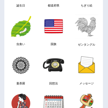
誕生日
都道府県
ちぎり絵
虫食い
国旗
ゼンタングル
曼荼羅
回想法
メッセージ