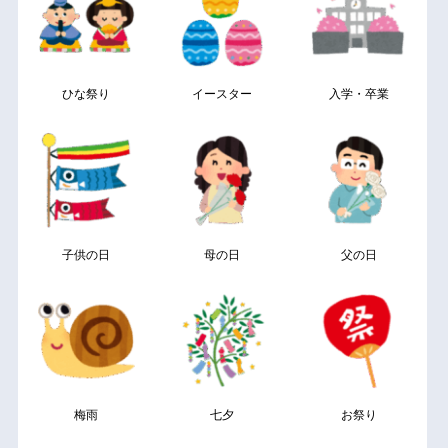
ひな祭り
イースター
入学・卒業
子供の日
母の日
父の日
梅雨
七夕
お祭り