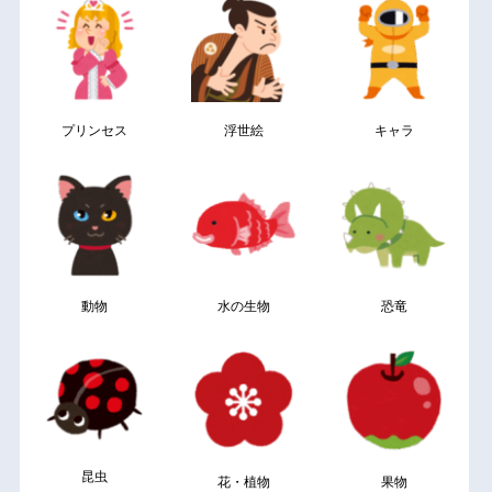
プリンセス
浮世絵
キャラ
動物
水の生物
恐竜
昆虫
花・植物
果物