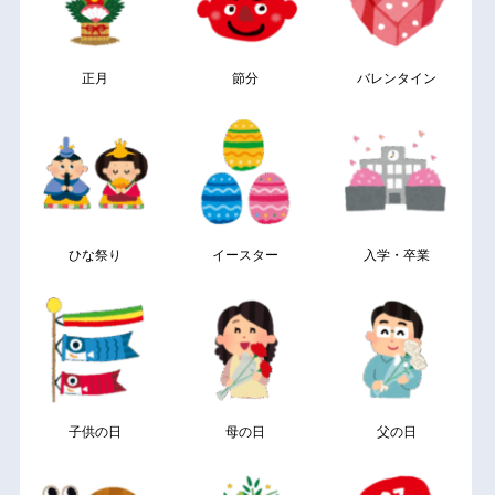
正月
節分
バレンタイン
ひな祭り
イースター
入学・卒業
子供の日
母の日
父の日