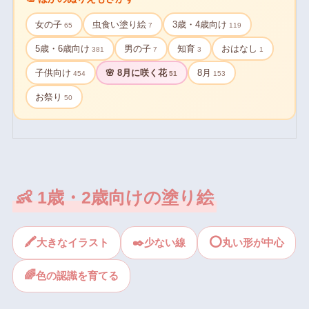
女の子
虫食い塗り絵
3歳・4歳向け
65
7
119
5歳・6歳向け
男の子
知育
おはなし
381
7
3
1
子供向け
🌸 8月に咲く花
8月
454
51
153
お祭り
50
👶 1歳・2歳向けの塗り絵
🖍
✒️
⭕
大きなイラスト
少ない線
丸い形が中心
🌈
色の認識を育てる