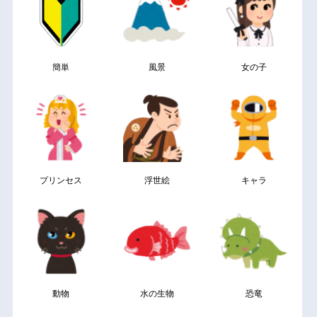
簡単
風景
女の子
プリンセス
浮世絵
キャラ
動物
水の生物
恐竜