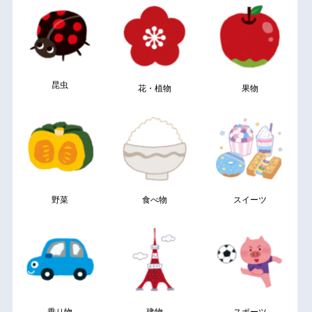
昆虫
花・植物
果物
野菜
食べ物
スイーツ
乗り物
建物
スポーツ