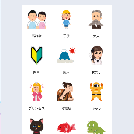
高齢者
子供
大人
簡単
風景
女の子
プリンセス
浮世絵
キャラ