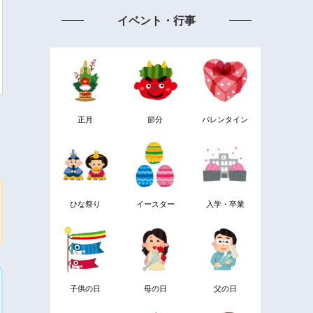
イベント・行事
正月
節分
バレンタイン
ひな祭り
イースター
入学・卒業
子供の日
母の日
父の日