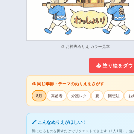
🎨 お神輿ぬりえ カラー見本
📥 塗り絵をダ
🎨 同じ季節・テーマのぬりえをさがす
8月
高齢者
介護レク
夏
回想法
お
🖍 こんなぬりえがほしい！
気になるものを押すだけでリクエストできます（1人1回）。無