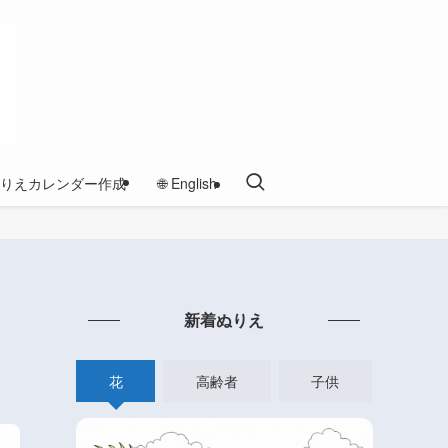
りえカレンダー作成
🌐 English
新着ぬりえ
花
高齢者
子供