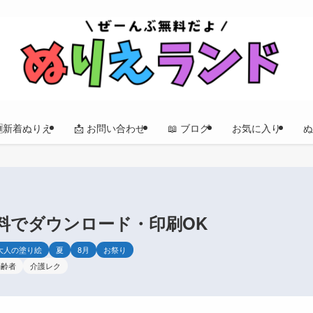
🆕新着ぬりえ
📩 お問い合わせ
📖 ブログ
お気に入り
ぬ
料でダウンロード・印刷OK
大人の塗り絵
夏
8月
お祭り
高齢者
介護レク