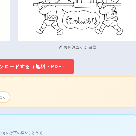
🖊 お神輿ぬりえ 白黒
ウンロードする（無料・PDF）
祭り
いものは下の欄からどうぞ。