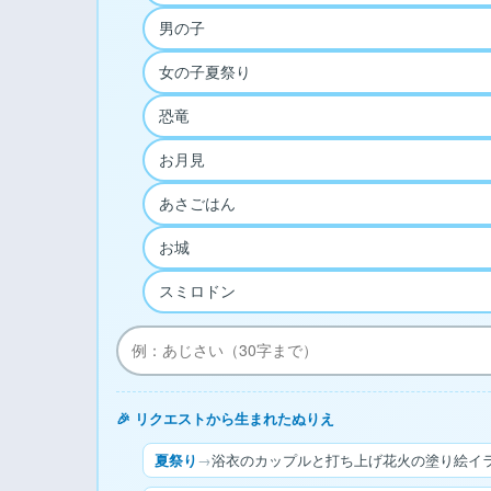
男の子
女の子夏祭り
恐竜
お月見
あさごはん
お城
スミロドン
🎉 リクエストから生まれたぬりえ
夏祭り
→
浴衣のカップルと打ち上げ花火の塗り絵イラ