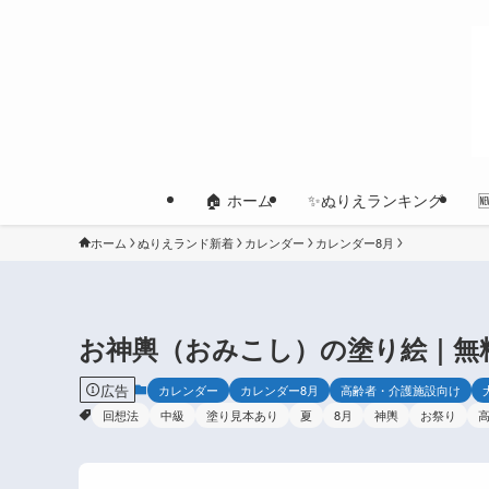
🏠 ホーム
✨ぬりえランキング
ホーム
ぬりえランド新着
カレンダー
カレンダー8月
お神輿（おみこし）の塗り絵｜無
広告
カレンダー
カレンダー8月
高齢者・介護施設向け
回想法
中級
塗り見本あり
夏
8月
神輿
お祭り