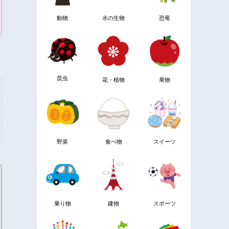
動物
水の生物
恐竜
昆虫
花・植物
果物
野菜
食べ物
スイーツ
乗り物
建物
スポーツ