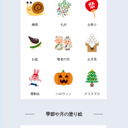
梅雨
七夕
お祭り
お盆
敬老の日
お月見
運動会
ハロウィン
クリスマス
季節や月の塗り絵