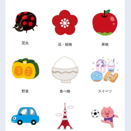
昆虫
花・植物
果物
野菜
食べ物
スイーツ