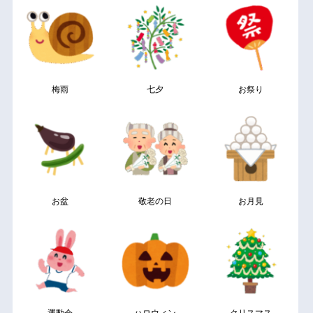
梅雨
七夕
お祭り
お盆
敬老の日
お月見
運動会
ハロウィン
クリスマス