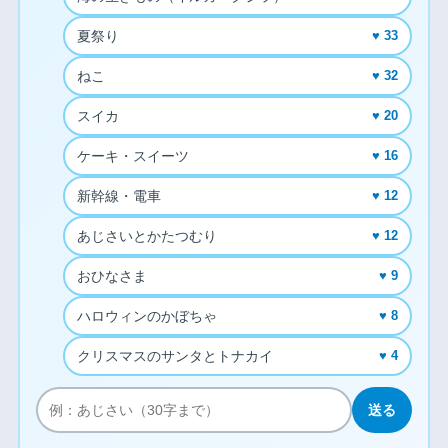
夏祭り
♥ 33
ねこ
♥ 32
スイカ
♥ 20
ケーキ・スイーツ
♥ 16
新幹線・電車
♥ 12
あじさいとかたつむり
♥ 12
おひなさま
♥ 9
ハロウィンのかぼちゃ
♥ 8
クリスマスのサンタとトナカイ
♥ 4
送る