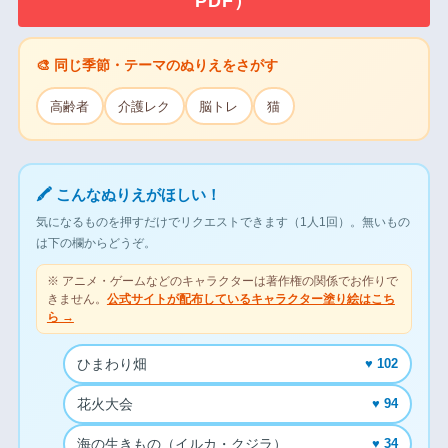
PDF）
🎨 同じ季節・テーマのぬりえをさがす
高齢者
介護レク
脳トレ
猫
🖍 こんなぬりえがほしい！
気になるものを押すだけでリクエストできます（1人1回）。無いもの
は下の欄からどうぞ。
※ アニメ・ゲームなどのキャラクターは著作権の関係でお作りで
きません。
公式サイトが配布しているキャラクター塗り絵はこち
ら →
ひまわり畑
♥ 102
花火大会
♥ 94
海の生きもの（イルカ・クジラ）
♥ 34