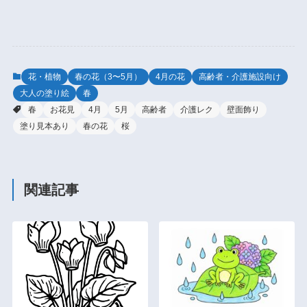
花・植物
春の花（3〜5月）
4月の花
高齢者・介護施設向け
大人の塗り絵
春
春
お花見
4月
5月
高齢者
介護レク
壁面飾り
塗り見本あり
春の花
桜
関連記事