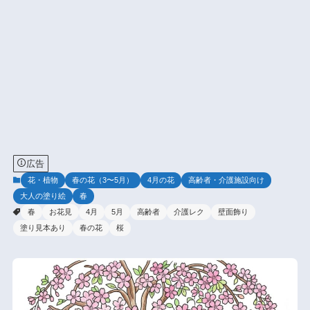
広告
花・植物
春の花（3〜5月）
4月の花
高齢者・介護施設向け
大人の塗り絵
春
春
お花見
4月
5月
高齢者
介護レク
壁面飾り
塗り見本あり
春の花
桜