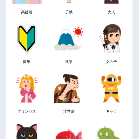
高齢者
子供
大人
簡単
風景
女の子
プリンセス
浮世絵
キャラ