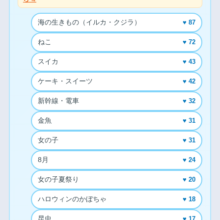
海の生きもの（イルカ・クジラ）
♥ 87
ねこ
♥ 72
スイカ
♥ 43
ケーキ・スイーツ
♥ 42
新幹線・電車
♥ 32
金魚
♥ 31
女の子
♥ 31
8月
♥ 24
女の子夏祭り
♥ 20
ハロウィンのかぼちゃ
♥ 18
昆虫
♥ 17