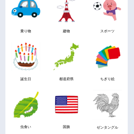
乗り物
建物
スポーツ
誕生日
都道府県
ちぎり絵
虫食い
国旗
ゼンタングル