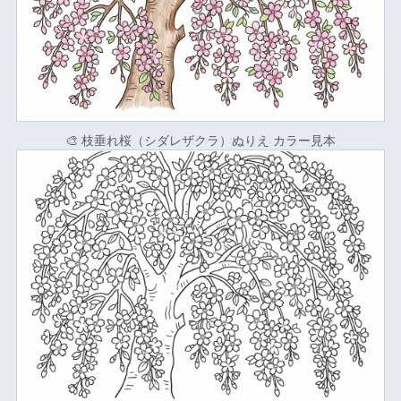
🎨 枝垂れ桜（シダレザクラ）ぬりえ カラー見本