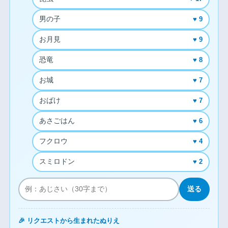
男の子
♥ 9
お月見
♥ 9
恐竜
♥ 8
お城
♥ 7
おばけ
♥ 7
あさごはん
♥ 6
フクロウ
♥ 4
スミロドン
♥ 2
送る
🎉 リクエストから生まれたぬりえ