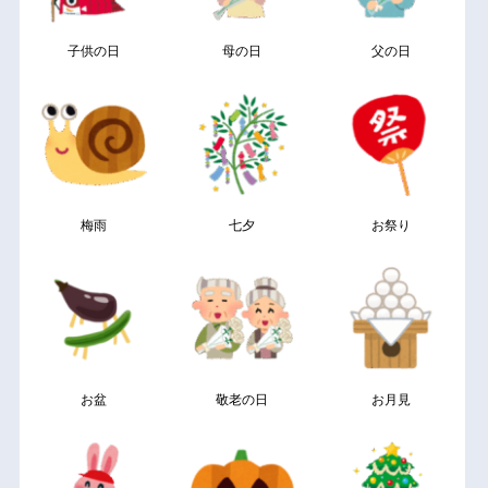
子供の日
母の日
父の日
梅雨
七夕
お祭り
お盆
敬老の日
お月見