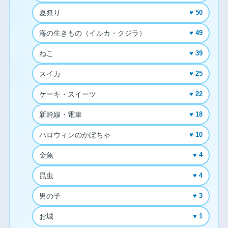
夏祭り
♥ 50
海の生きもの（イルカ・クジラ）
♥ 49
ねこ
♥ 39
スイカ
♥ 25
ケーキ・スイーツ
♥ 22
新幹線・電車
♥ 18
ハロウィンのかぼちゃ
♥ 10
金魚
♥ 4
昆虫
♥ 4
男の子
♥ 3
お城
♥ 1