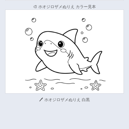
🎨 ホオジロザメぬりえ カラー見本
🖊 ホオジロザメぬりえ 白黒