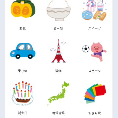
野菜
食べ物
スイーツ
乗り物
建物
スポーツ
誕生日
都道府県
ちぎり絵