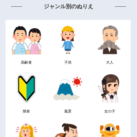
ジャンル別のぬりえ
高齢者
子供
大人
簡単
風景
女の子