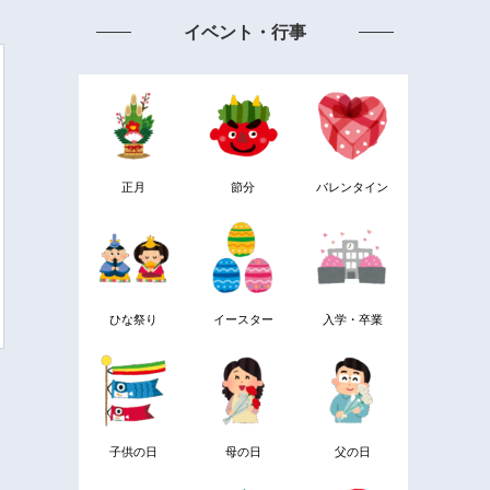
イベント・行事
正月
節分
バレンタイン
ひな祭り
イースター
入学・卒業
子供の日
母の日
父の日