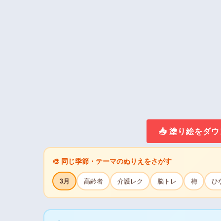
📥 塗り絵をダ
🎨 同じ季節・テーマのぬりえをさがす
3月
高齢者
介護レク
脳トレ
梅
ひ