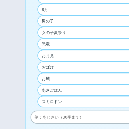
8月
男の子
女の子夏祭り
恐竜
お月見
おばけ
お城
あさごはん
スミロドン