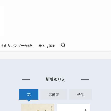
りえカレンダー作成
🌐 English
新着ぬりえ
花
高齢者
子供