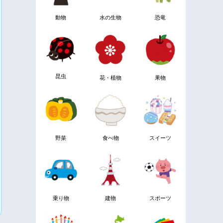
動物
水の生物
恐竜
昆虫
花・植物
果物
野菜
食べ物
スイーツ
乗り物
建物
スポーツ