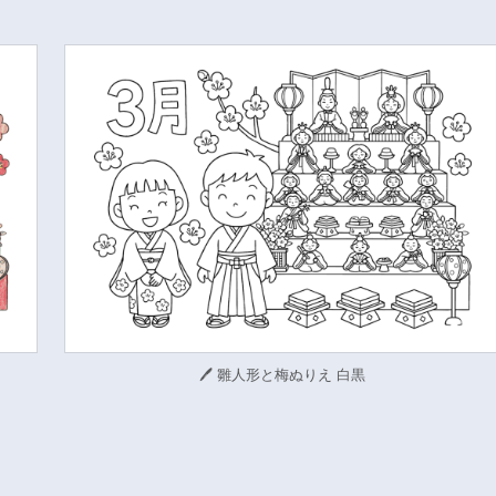
🖊 雛人形と梅ぬりえ 白黒