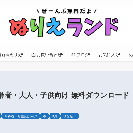
🆕新着ぬりえ
📩 お問い合わせ
📖 ブログ
お気に入り
ぬ
齢者・大人・子供向け 無料ダウンロード
高齢者・介護施設向け
春
3月
ひな祭り