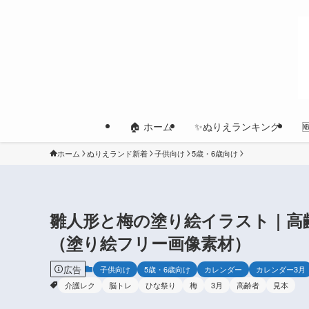
🏠 ホーム
✨ぬりえランキング
ホーム
ぬりえランド新着
子供向け
5歳・6歳向け
雛人形と梅の塗り絵イラスト｜高
（塗り絵フリー画像素材）
広告
子供向け
5歳・6歳向け
カレンダー
カレンダー3月
介護レク
脳トレ
ひな祭り
梅
3月
高齢者
見本