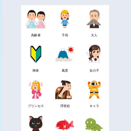
高齢者
子供
大人
簡単
風景
女の子
プリンセス
浮世絵
キャラ