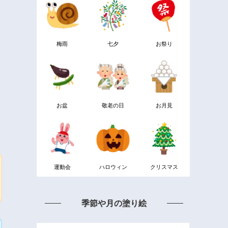
梅雨
七夕
お祭り
お盆
敬老の日
お月見
運動会
ハロウィン
クリスマス
季節や月の塗り絵