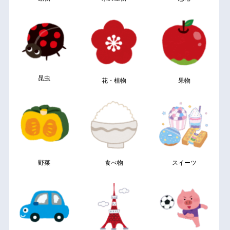
昆虫
花・植物
果物
野菜
食べ物
スイーツ