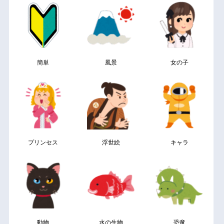
簡単
風景
女の子
プリンセス
浮世絵
キャラ
動物
水の生物
恐竜