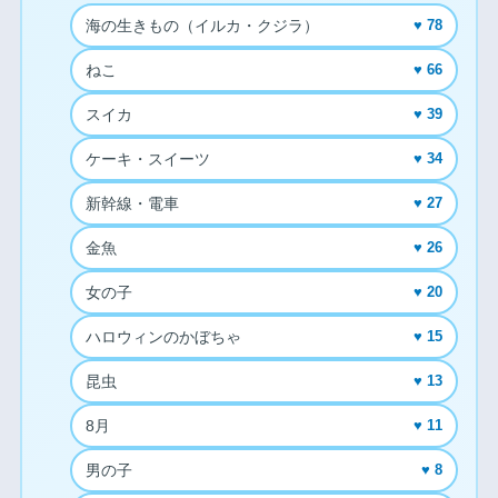
海の生きもの（イルカ・クジラ）
♥ 78
ねこ
♥ 66
スイカ
♥ 39
ケーキ・スイーツ
♥ 34
新幹線・電車
♥ 27
金魚
♥ 26
女の子
♥ 20
ハロウィンのかぼちゃ
♥ 15
昆虫
♥ 13
8月
♥ 11
男の子
♥ 8