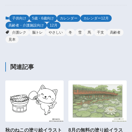
子供向け
5歳・6歳向け
カレンダー
カレンダー12月
高齢者・介護施設向け
12月
介護レク
脳トレ
やさしい
冬
雪
馬
干支
高齢者
見本
関連記事
秋のねこの塗り絵イラスト
8月の無料の塗り絵イラス