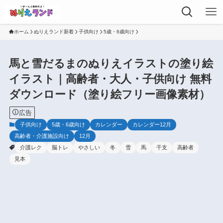
ホーム
ぬりえランド新着
子供向け
5歳・6歳向け
馬と雪だるまのぬりえイラストの塗り絵
イラスト｜高齢者・大人・子供向け 無料
ダウンロード（塗り絵フリー画像素材）
広告
子供向け
5歳・6歳向け
カレンダー
カレンダー12月
高齢者・介護施設向け
12月
介護レク
脳トレ
やさしい
冬
雪
馬
干支
高齢者
見本