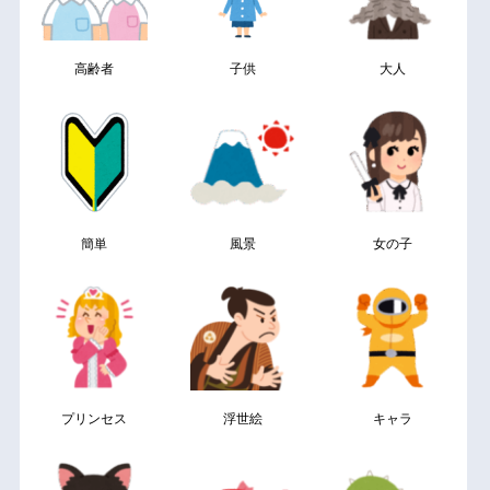
高齢者
子供
大人
簡単
風景
女の子
プリンセス
浮世絵
キャラ