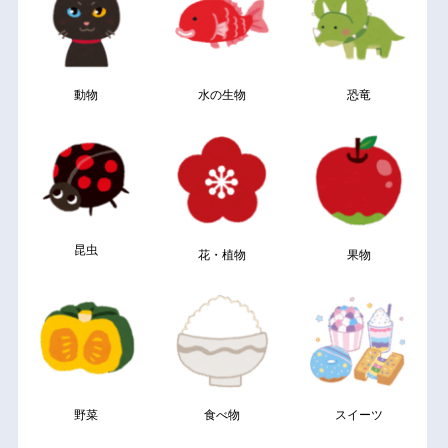
動物
水の生物
恐竜
昆虫
花・植物
果物
野菜
食べ物
スイーツ