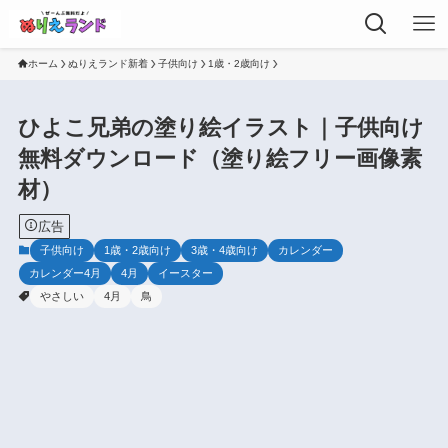
ホーム
ぬりえランド新着
子供向け
1歳・2歳向け
ひよこ兄弟の塗り絵イラスト｜子供向け
無料ダウンロード（塗り絵フリー画像素
材）
広告
子供向け
1歳・2歳向け
3歳・4歳向け
カレンダー
カレンダー4月
4月
イースター
やさしい
4月
鳥