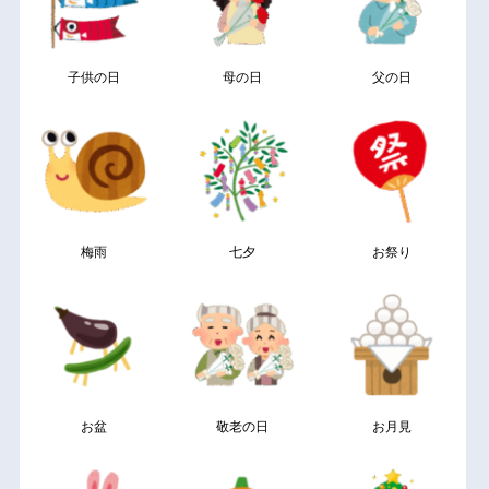
子供の日
母の日
父の日
梅雨
七夕
お祭り
お盆
敬老の日
お月見