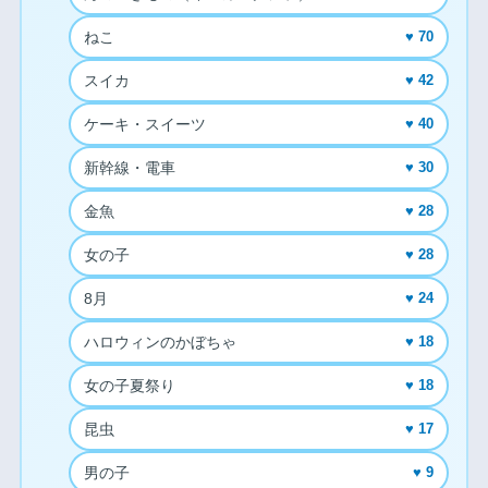
ねこ
♥ 70
スイカ
♥ 42
ケーキ・スイーツ
♥ 40
新幹線・電車
♥ 30
金魚
♥ 28
女の子
♥ 28
8月
♥ 24
ハロウィンのかぼちゃ
♥ 18
女の子夏祭り
♥ 18
昆虫
♥ 17
男の子
♥ 9