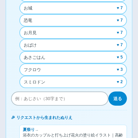
お城
♥ 7
恐竜
♥ 7
お月見
♥ 7
おばけ
♥ 7
あさごはん
♥ 5
フクロウ
♥ 3
スミロドン
♥ 2
送る
🎉 リクエストから生まれたぬりえ
夏祭り
→
浴衣のカップルと打ち上げ花火の塗り絵イラスト｜高齢