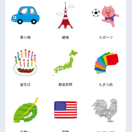
乗り物
建物
スポーツ
誕生日
都道府県
ちぎり絵
虫食い
国旗