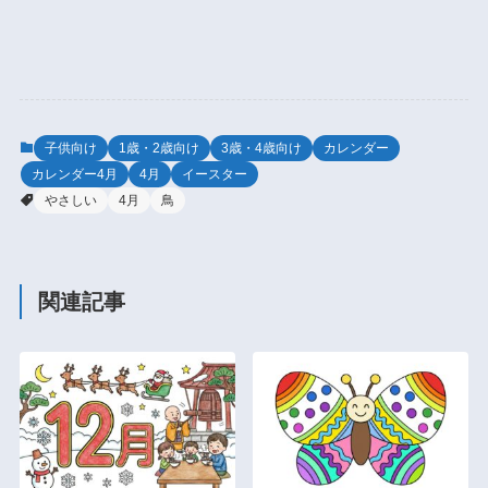
子供向け
1歳・2歳向け
3歳・4歳向け
カレンダー
カレンダー4月
4月
イースター
やさしい
4月
鳥
関連記事