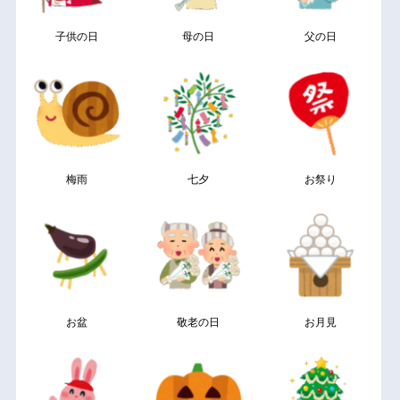
子供の日
母の日
父の日
梅雨
七夕
お祭り
お盆
敬老の日
お月見