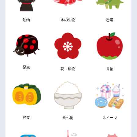
動物
水の生物
恐竜
昆虫
花・植物
果物
野菜
食べ物
スイーツ