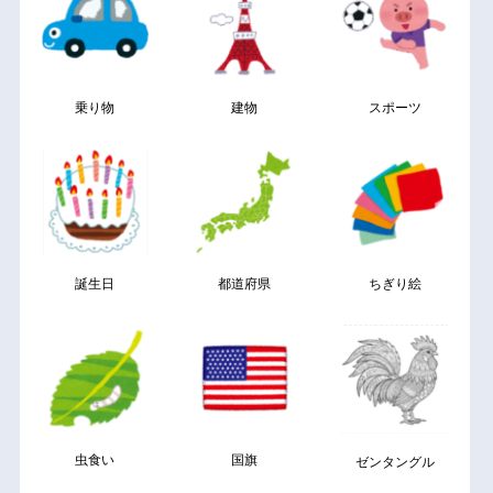
乗り物
建物
スポーツ
誕生日
都道府県
ちぎり絵
虫食い
国旗
ゼンタングル