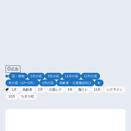
広告
花・植物
2月の花
3月の花
11月の花
12月の花
冬の花（12〜2月）
1月の花
高齢者・介護施設向け
冬
1月
高齢者
2月
介護レク
3月
脳トレ
11月
シクラメン
12月
ちぎり絵