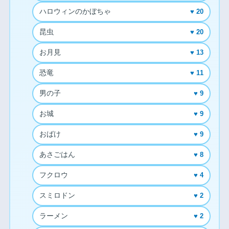
ハロウィンのかぼちゃ
♥ 20
昆虫
♥ 20
お月見
♥ 13
恐竜
♥ 11
男の子
♥ 9
お城
♥ 9
おばけ
♥ 9
あさごはん
♥ 8
フクロウ
♥ 4
スミロドン
♥ 2
ラーメン
♥ 2