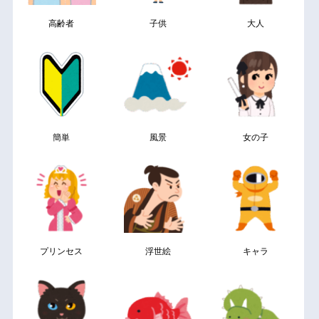
高齢者
子供
大人
簡単
風景
女の子
プリンセス
浮世絵
キャラ