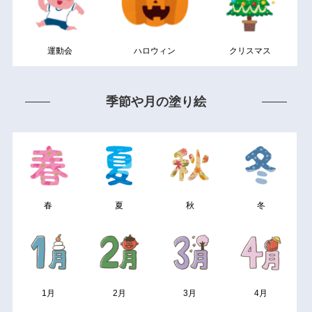
運動会
ハロウィン
クリスマス
季節や月の塗り絵
春
夏
秋
冬
1月
2月
3月
4月