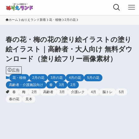
ホーム
ぬりえランド新着
花・植物
2月の花
春の花・梅の花の塗り絵イラストの塗り
絵イラスト｜高齢者・大人向け 無料ダウ
ンロード（塗り絵フリー画像素材）
広告
花・植物
2月の花
3月の花
4月の花
5月の花
高齢者・介護施設向け
春
3月
2月
春
梅
2月
高齢者
3月
介護レク
4月
脳トレ
5月
春の花
見本