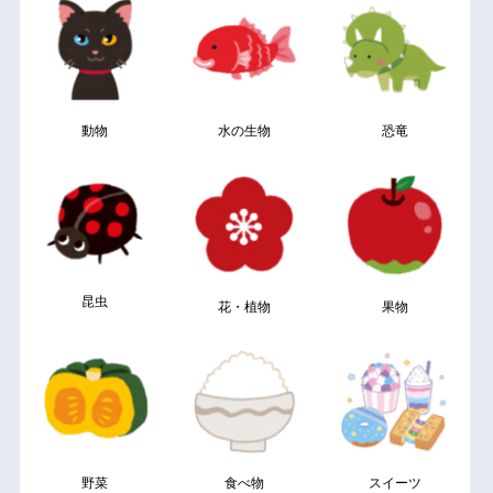
動物
水の生物
恐竜
昆虫
花・植物
果物
野菜
食べ物
スイーツ