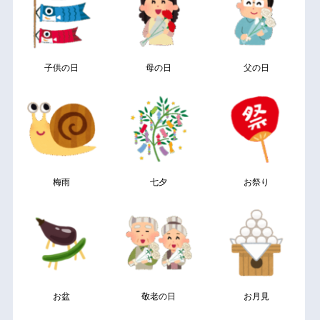
子供の日
母の日
父の日
梅雨
七夕
お祭り
お盆
敬老の日
お月見