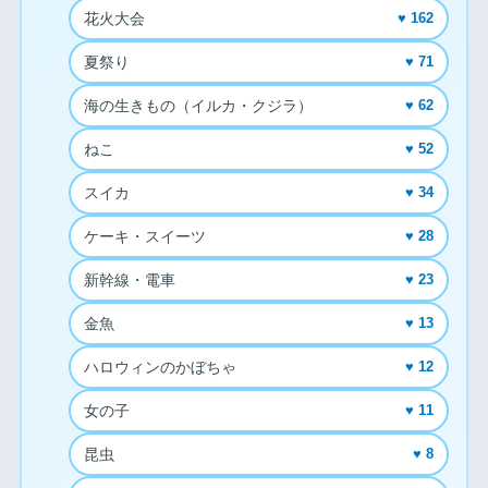
花火大会
♥ 162
夏祭り
♥ 71
海の生きもの（イルカ・クジラ）
♥ 62
ねこ
♥ 52
スイカ
♥ 34
ケーキ・スイーツ
♥ 28
新幹線・電車
♥ 23
金魚
♥ 13
ハロウィンのかぼちゃ
♥ 12
女の子
♥ 11
昆虫
♥ 8