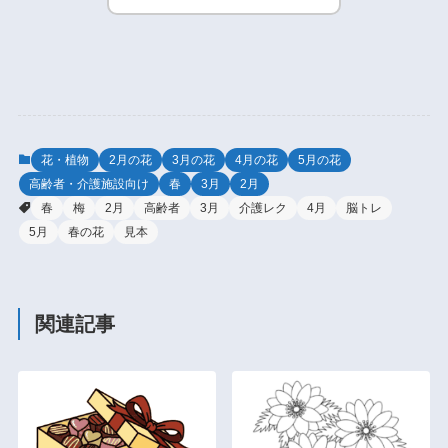
花・植物
2月の花
3月の花
4月の花
5月の花
高齢者・介護施設向け
春
3月
2月
春
梅
2月
高齢者
3月
介護レク
4月
脳トレ
5月
春の花
見本
関連記事