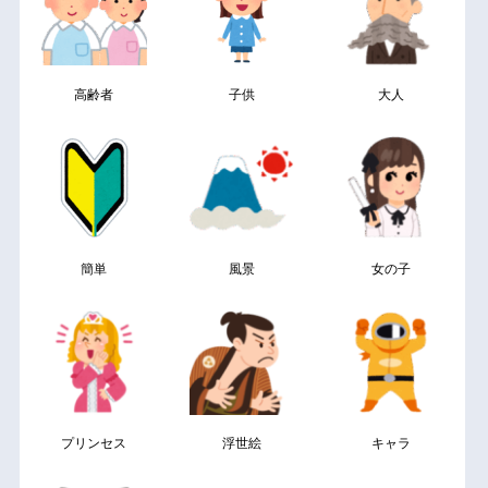
高齢者
子供
大人
簡単
風景
女の子
プリンセス
浮世絵
キャラ