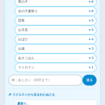
男の子
♥ 8
女の子夏祭り
♥ 8
恐竜
♥ 5
お月見
♥ 5
おばけ
♥ 4
お城
♥ 3
あさごはん
♥ 3
スミロドン
♥ 1
送る
🎉 リクエストから生まれたぬりえ
夏祭り
→