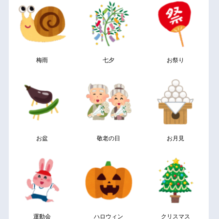
梅雨
七夕
お祭り
お盆
敬老の日
お月見
運動会
ハロウィン
クリスマス