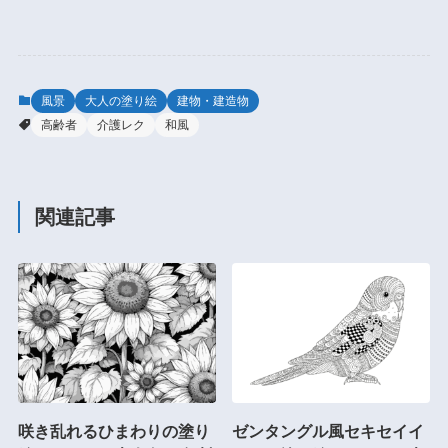
風景
大人の塗り絵
建物・建造物
高齢者
介護レク
和風
関連記事
咲き乱れるひまわりの塗り
ゼンタングル風セキセイイ