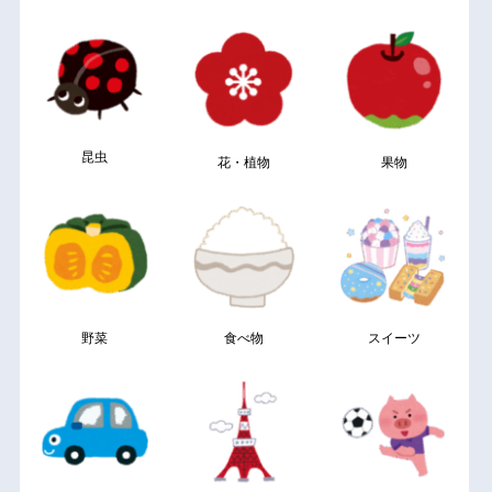
昆虫
花・植物
果物
野菜
食べ物
スイーツ