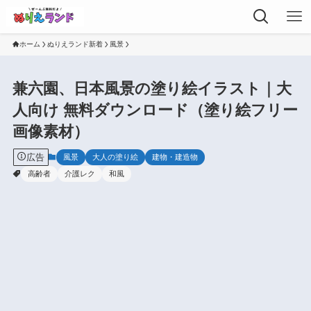
ホーム
ぬりえランド新着
風景
兼六園、日本風景の塗り絵イラスト｜大
人向け 無料ダウンロード（塗り絵フリー
画像素材）
広告
風景
大人の塗り絵
建物・建造物
高齢者
介護レク
和風