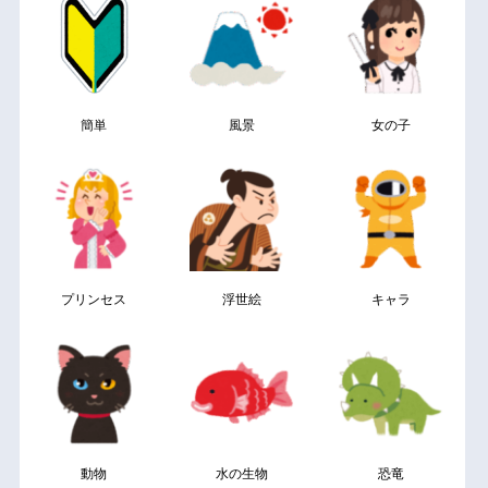
簡単
風景
女の子
プリンセス
浮世絵
キャラ
動物
水の生物
恐竜