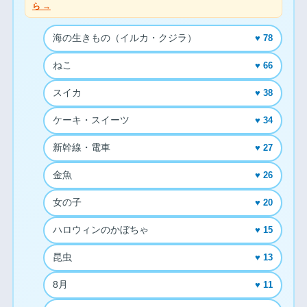
ら →
海の生きもの（イルカ・クジラ）
♥ 78
ねこ
♥ 66
スイカ
♥ 38
ケーキ・スイーツ
♥ 34
新幹線・電車
♥ 27
金魚
♥ 26
女の子
♥ 20
ハロウィンのかぼちゃ
♥ 15
昆虫
♥ 13
8月
♥ 11