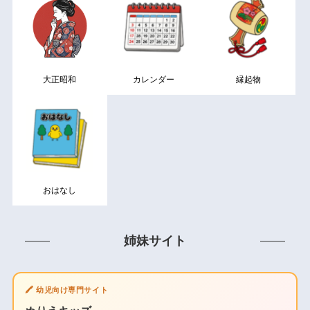
大正昭和
カレンダー
縁起物
おはなし
姉妹サイト
🖍️ 幼児向け専門サイト