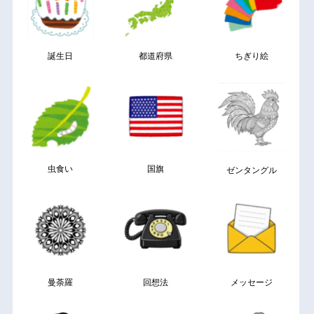
誕生日
都道府県
ちぎり絵
虫食い
国旗
ゼンタングル
曼荼羅
回想法
メッセージ