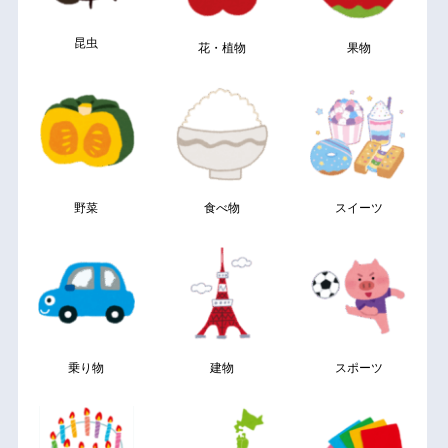
昆虫
花・植物
果物
野菜
食べ物
スイーツ
乗り物
建物
スポーツ