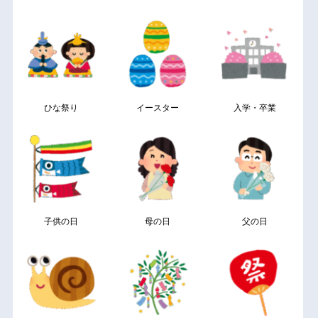
ひな祭り
イースター
入学・卒業
子供の日
母の日
父の日