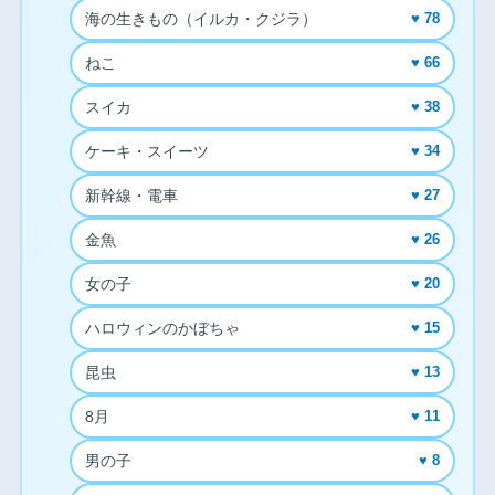
海の生きもの（イルカ・クジラ）
♥ 78
ねこ
♥ 66
スイカ
♥ 38
ケーキ・スイーツ
♥ 34
新幹線・電車
♥ 27
金魚
♥ 26
女の子
♥ 20
ハロウィンのかぼちゃ
♥ 15
昆虫
♥ 13
8月
♥ 11
男の子
♥ 8