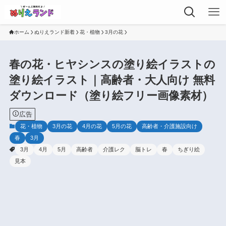
ホーム
ぬりえランド新着
花・植物
3月の花
春の花・ヒヤシンスの塗り絵イラストの
塗り絵イラスト｜高齢者・大人向け 無料
ダウンロード（塗り絵フリー画像素材）
広告
花・植物
3月の花
4月の花
5月の花
高齢者・介護施設向け
春
3月
3月
4月
5月
高齢者
介護レク
脳トレ
春
ちぎり絵
見本