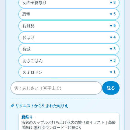
女の子夏祭り
♥ 8
恐竜
♥ 5
お月見
♥ 5
おばけ
♥ 4
お城
♥ 3
あさごはん
♥ 3
スミロドン
♥ 1
送る
🎉 リクエストから生まれたぬりえ
夏祭り
→
浴衣のカップルと打ち上げ花火の塗り絵イラスト｜高齢
者向け 無料ダウンロード・印刷OK