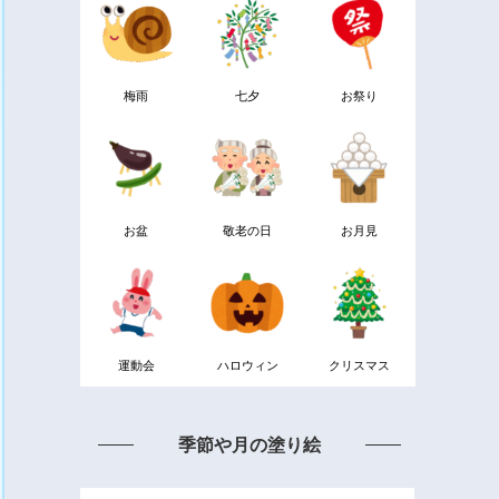
梅雨
七夕
お祭り
お盆
敬老の日
お月見
運動会
ハロウィン
クリスマス
季節や月の塗り絵