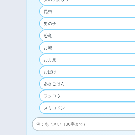
昆虫
男の子
恐竜
お城
お月見
おばけ
あさごはん
フクロウ
スミロドン