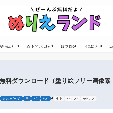
🆕新着ぬりえ
📩 お問い合わせ
📖 ブログ
お気に入り
ぬ
 無料ダウンロード（塗り絵フリー画像素
カレンダー7月
夏
7月
七夕
七夕
やさしい
かわいい