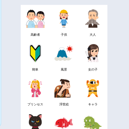
高齢者
子供
大人
簡単
風景
女の子
プリンセス
浮世絵
キャラ