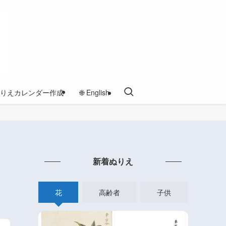
りえカレンダー作成
🌐 English
新着ぬりえ
花
高齢者
子供