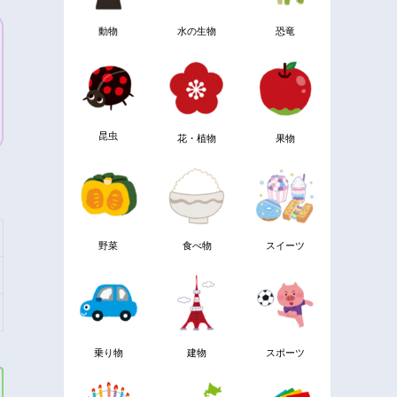
動物
水の生物
恐竜
昆虫
花・植物
果物
野菜
食べ物
スイーツ
乗り物
建物
スポーツ