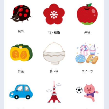
昆虫
花・植物
果物
野菜
食べ物
スイーツ