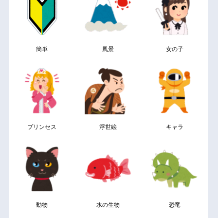
簡単
風景
女の子
プリンセス
浮世絵
キャラ
動物
水の生物
恐竜