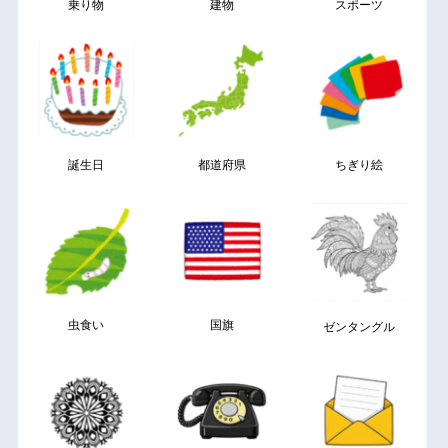
乗り物
建物
スポーツ
誕生日
都道府県
ちぎり絵
虫食い
国旗
ゼンタングル