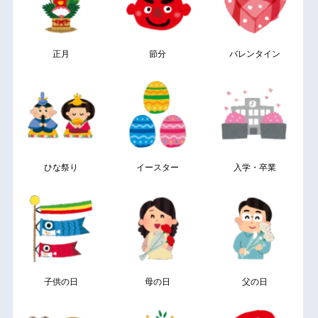
正月
節分
バレンタイン
ひな祭り
イースター
入学・卒業
子供の日
母の日
父の日