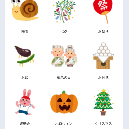
梅雨
七夕
お祭り
お盆
敬老の日
お月見
運動会
ハロウィン
クリスマス