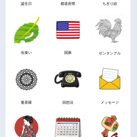
誕生日
都道府県
ちぎり絵
虫食い
国旗
ゼンタングル
曼荼羅
回想法
メッセージ