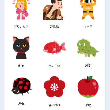
プリンセス
浮世絵
キャラ
動物
水の生物
恐竜
昆虫
花・植物
果物