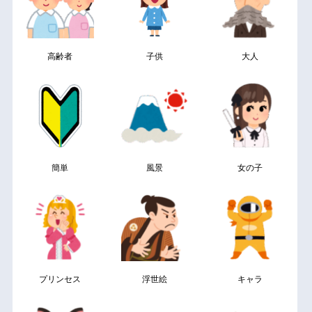
高齢者
子供
大人
簡単
風景
女の子
プリンセス
浮世絵
キャラ