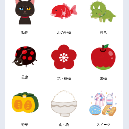
動物
水の生物
恐竜
昆虫
花・植物
果物
野菜
食べ物
スイーツ