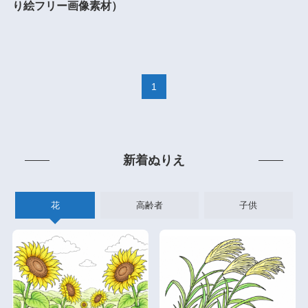
り絵フリー画像素材）
1
新着ぬりえ
花
高齢者
子供