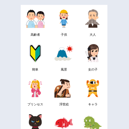
高齢者
子供
大人
簡単
風景
女の子
プリンセス
浮世絵
キャラ