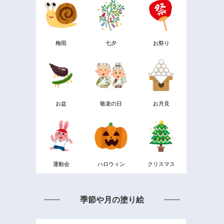
梅雨
七夕
お祭り
お盆
敬老の日
お月見
運動会
ハロウィン
クリスマス
季節や月の塗り絵