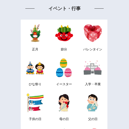
イベント・行事
正月
節分
バレンタイン
ひな祭り
イースター
入学・卒業
子供の日
母の日
父の日