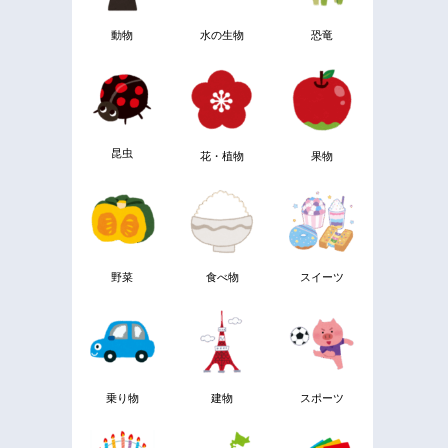
動物
水の生物
恐竜
昆虫
花・植物
果物
野菜
食べ物
スイーツ
乗り物
建物
スポーツ