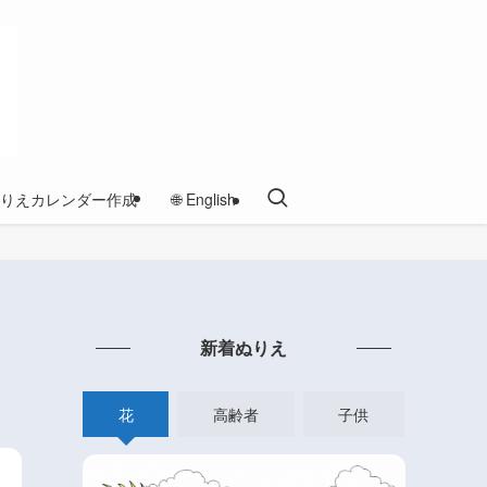
りえカレンダー作成
🌐 English
新着ぬりえ
花
高齢者
子供