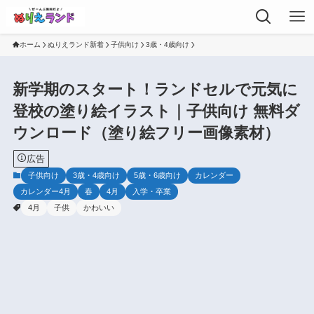
ホーム
ぬりえランド新着
子供向け
3歳・4歳向け
新学期のスタート！ランドセルで元気に
登校の塗り絵イラスト｜子供向け 無料ダ
ウンロード（塗り絵フリー画像素材）
広告
子供向け
3歳・4歳向け
5歳・6歳向け
カレンダー
カレンダー4月
春
4月
入学・卒業
4月
子供
かわいい