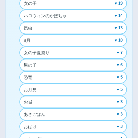
女の子
♥ 19
ハロウィンのかぼちゃ
♥ 14
昆虫
♥ 13
8月
♥ 10
女の子夏祭り
♥ 7
男の子
♥ 6
恐竜
♥ 5
お月見
♥ 5
お城
♥ 3
あさごはん
♥ 3
おばけ
♥ 3