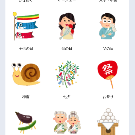
ひな祭り
イースター
入学・卒業
子供の日
母の日
父の日
梅雨
七夕
お祭り