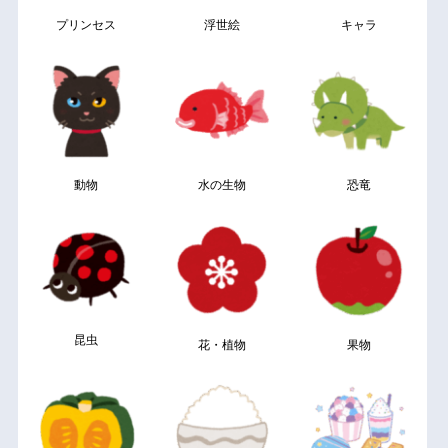
プリンセス
浮世絵
キャラ
動物
水の生物
恐竜
昆虫
花・植物
果物