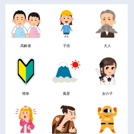
高齢者
子供
大人
簡単
風景
女の子