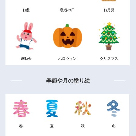
お盆
敬老の日
お月見
運動会
ハロウィン
クリスマス
季節や月の塗り絵
春
夏
秋
冬