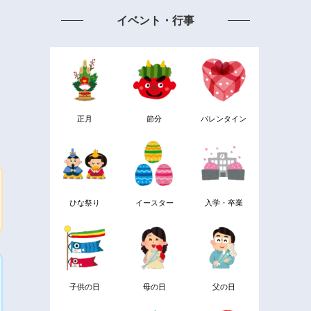
イベント・行事
正月
節分
バレンタイン
ひな祭り
イースター
入学・卒業
子供の日
母の日
父の日