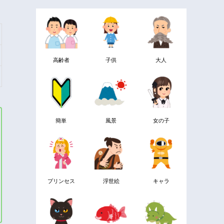
高齢者
子供
大人
簡単
風景
女の子
プリンセス
浮世絵
キャラ