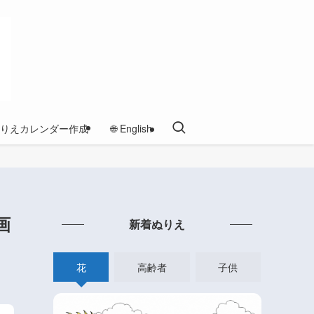
りえカレンダー作成
🌐 English
画
新着ぬりえ
花
高齢者
子供