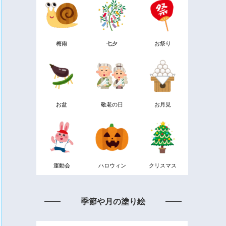
梅雨
七夕
お祭り
お盆
敬老の日
お月見
運動会
ハロウィン
クリスマス
季節や月の塗り絵