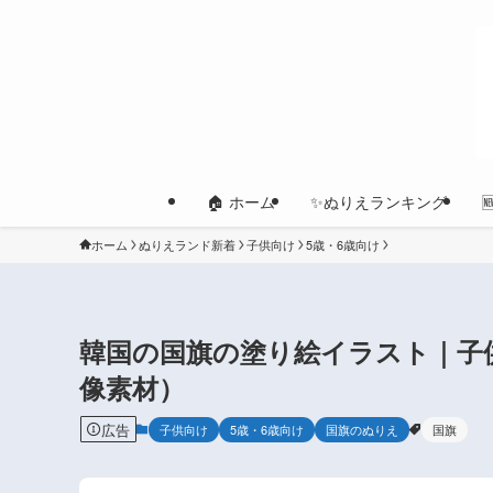
🏠 ホーム
✨ぬりえランキング
ホーム
ぬりえランド新着
子供向け
5歳・6歳向け
韓国の国旗の塗り絵イラスト｜子
像素材）
広告
子供向け
5歳・6歳向け
国旗のぬりえ
国旗