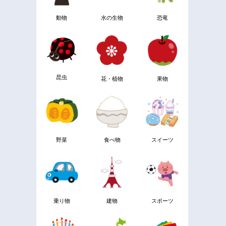
動物
水の生物
恐竜
昆虫
花・植物
果物
野菜
食べ物
スイーツ
乗り物
建物
スポーツ