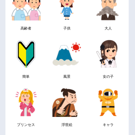
高齢者
子供
大人
簡単
風景
女の子
プリンセス
浮世絵
キャラ