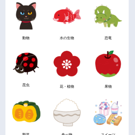
動物
水の生物
恐竜
昆虫
花・植物
果物
野菜
食べ物
スイーツ