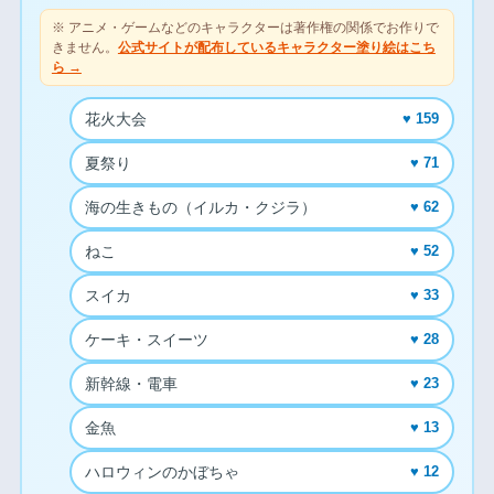
※ アニメ・ゲームなどのキャラクターは著作権の関係でお作りで
きません。
公式サイトが配布しているキャラクター塗り絵はこち
ら →
花火大会
♥ 159
夏祭り
♥ 71
海の生きもの（イルカ・クジラ）
♥ 62
ねこ
♥ 52
スイカ
♥ 33
ケーキ・スイーツ
♥ 28
新幹線・電車
♥ 23
金魚
♥ 13
ハロウィンのかぼちゃ
♥ 12