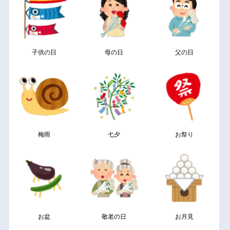
子供の日
母の日
父の日
梅雨
七夕
お祭り
お盆
敬老の日
お月見