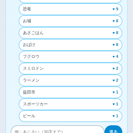
恐竜
♥ 9
お城
♥ 8
あさごはん
♥ 8
おばけ
♥ 8
フクロウ
♥ 4
スミロドン
♥ 2
ラーメン
♥ 2
益田市
♥ 1
スポーツカー
♥ 1
ビール
♥ 1
送る