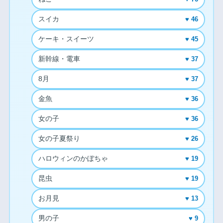
スイカ
♥ 46
ケーキ・スイーツ
♥ 45
新幹線・電車
♥ 37
8月
♥ 37
金魚
♥ 36
女の子
♥ 36
女の子夏祭り
♥ 26
ハロウィンのかぼちゃ
♥ 19
昆虫
♥ 19
お月見
♥ 13
男の子
♥ 9