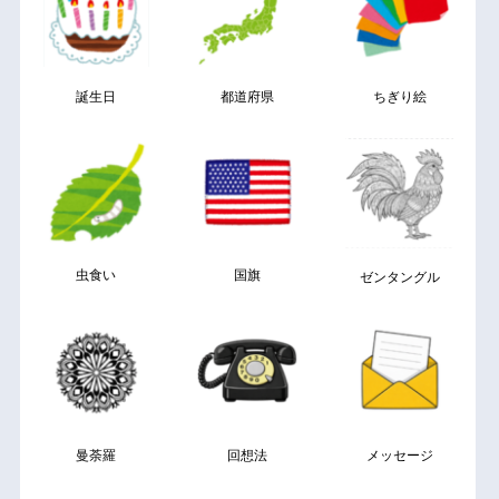
誕生日
都道府県
ちぎり絵
虫食い
国旗
ゼンタングル
曼荼羅
回想法
メッセージ