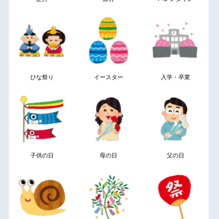
ひな祭り
イースター
入学・卒業
子供の日
母の日
父の日