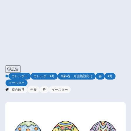
広告
カレンダー
カレンダー4月
高齢者・介護施設向け
春
4月
イースター
壁面飾り
中級
春
イースター