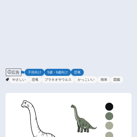
広告
子供向け
5歳・6歳向け
恐竜
やさしい
恐竜
ブラキオサウルス
かっこいい
簡単
図鑑