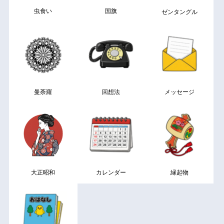
虫食い
国旗
ゼンタングル
曼荼羅
回想法
メッセージ
大正昭和
カレンダー
縁起物