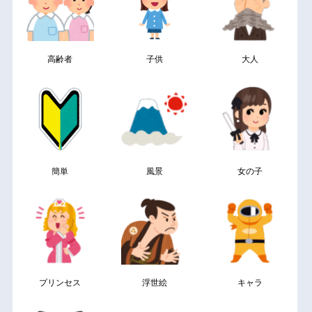
高齢者
子供
大人
簡単
風景
女の子
プリンセス
浮世絵
キャラ