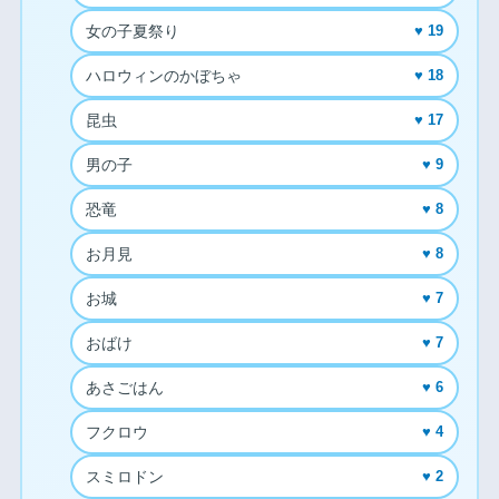
女の子夏祭り
♥ 19
ハロウィンのかぼちゃ
♥ 18
昆虫
♥ 17
男の子
♥ 9
恐竜
♥ 8
お月見
♥ 8
お城
♥ 7
おばけ
♥ 7
あさごはん
♥ 6
フクロウ
♥ 4
スミロドン
♥ 2