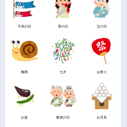
子供の日
母の日
父の日
梅雨
七夕
お祭り
お盆
敬老の日
お月見