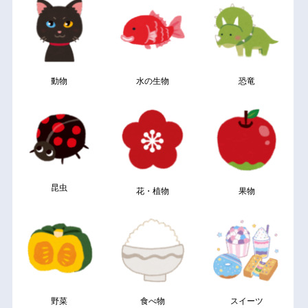
動物
水の生物
恐竜
昆虫
花・植物
果物
野菜
食べ物
スイーツ