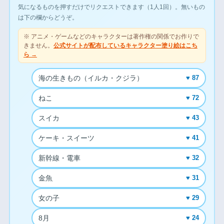
気になるものを押すだけでリクエストできます（1人1回）。無いもの
は下の欄からどうぞ。
※ アニメ・ゲームなどのキャラクターは著作権の関係でお作りで
きません。
公式サイトが配布しているキャラクター塗り絵はこち
ら →
海の生きもの（イルカ・クジラ）
♥ 87
ねこ
♥ 72
スイカ
♥ 43
ケーキ・スイーツ
♥ 41
新幹線・電車
♥ 32
金魚
♥ 31
女の子
♥ 29
8月
♥ 24