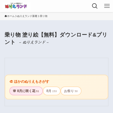
ホーム
ぬりえランド新着
乗り物
乗り物 塗り絵【無料】ダウンロード&プリ
ント
– ぬりえランド –
🎨 ほかのぬりえもさがす
🌸 8月に咲く花
8月
お祭り
51
153
50