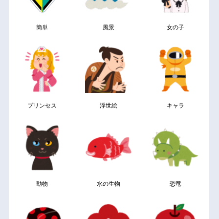
簡単
風景
女の子
プリンセス
浮世絵
キャラ
動物
水の生物
恐竜