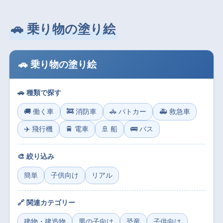
🚗 乗り物の塗り絵
🚗 乗り物の塗り絵
🚗 種類で探す
🚚 働く車
🚒 消防車
🚓 パトカー
🚑 救急車
✈️ 飛行機
🚆 電車
🚢 船
🚌 バス
🎨 絞り込み
簡単
子供向け
リアル
🔗 関連カテゴリー
建物・建造物
男の子向け
恐竜
子供向け