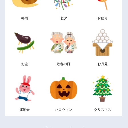
梅雨
七夕
お祭り
お盆
敬老の日
お月見
運動会
ハロウィン
クリスマス