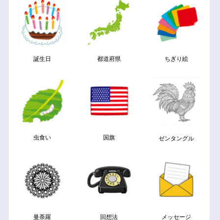
誕生日
都道府県
ちぎり絵
虫食い
国旗
ゼンタングル
曼荼羅
回想法
メッセージ