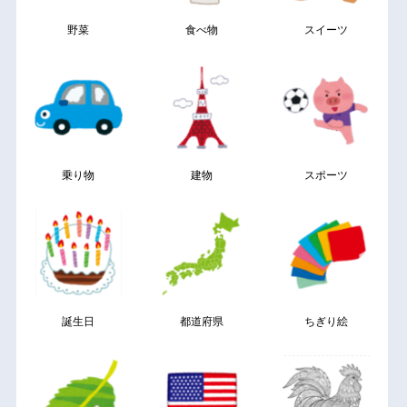
野菜
食べ物
スイーツ
乗り物
建物
スポーツ
誕生日
都道府県
ちぎり絵