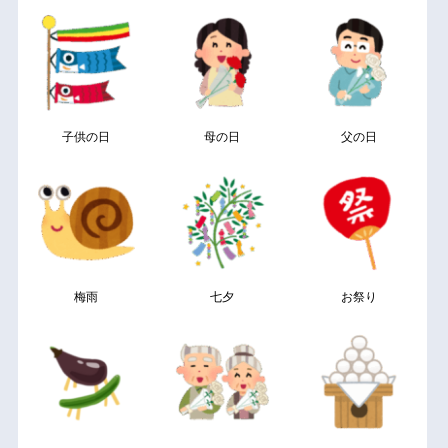
子供の日
母の日
父の日
梅雨
七夕
お祭り