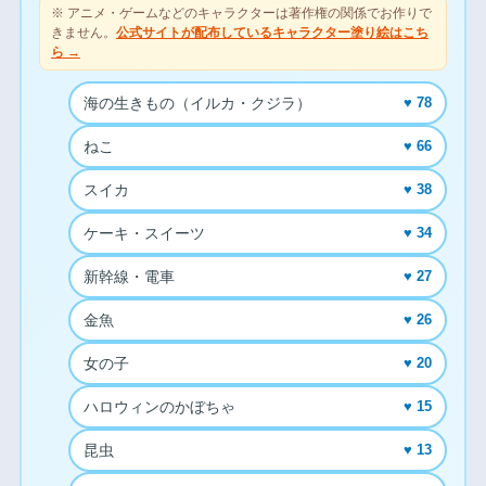
※ アニメ・ゲームなどのキャラクターは著作権の関係でお作りで
きません。
公式サイトが配布しているキャラクター塗り絵はこち
ら →
海の生きもの（イルカ・クジラ）
♥ 78
ねこ
♥ 66
スイカ
♥ 38
ケーキ・スイーツ
♥ 34
新幹線・電車
♥ 27
金魚
♥ 26
女の子
♥ 20
ハロウィンのかぼちゃ
♥ 15
昆虫
♥ 13