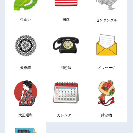
虫食い
国旗
ゼンタングル
曼荼羅
回想法
メッセージ
大正昭和
カレンダー
縁起物