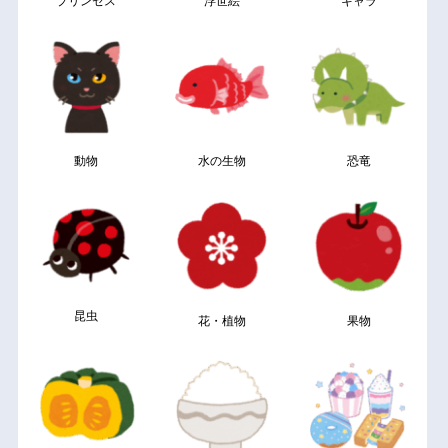
プリンセス
浮世絵
キャラ
動物
水の生物
恐竜
昆虫
花・植物
果物