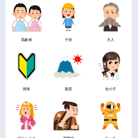
高齢者
子供
大人
簡単
風景
女の子