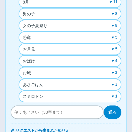
8月
♥ 11
男の子
♥ 8
女の子夏祭り
♥ 8
恐竜
♥ 5
お月見
♥ 5
おばけ
♥ 4
お城
♥ 3
あさごはん
♥ 3
スミロドン
♥ 1
送る
🎉 リクエストから生まれたぬりえ