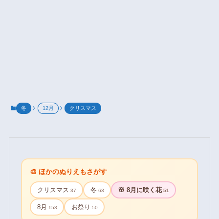
冬
12月
クリスマス
🎨 ほかのぬりえもさがす
クリスマス
冬
🌸 8月に咲く花
37
63
51
8月
お祭り
153
50