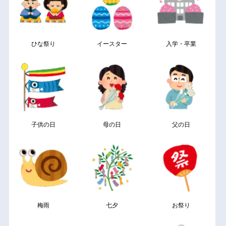
ひな祭り
イースター
入学・卒業
子供の日
母の日
父の日
梅雨
七夕
お祭り