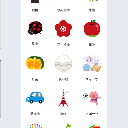
動物
水の生物
恐竜
昆虫
花・植物
果物
野菜
食べ物
スイーツ
乗り物
建物
スポーツ