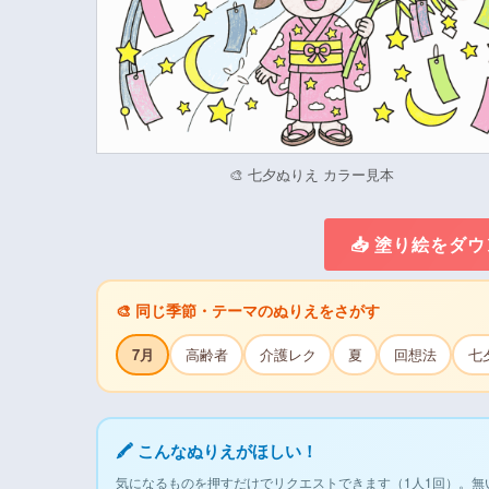
🎨 七夕ぬりえ カラー見本
📥 塗り絵をダ
🎨 同じ季節・テーマのぬりえをさがす
7月
高齢者
介護レク
夏
回想法
七
🖍 こんなぬりえがほしい！
気になるものを押すだけでリクエストできます（1人1回）。無