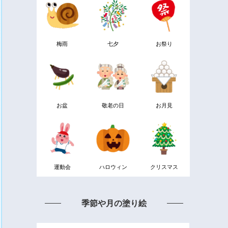
梅雨
七夕
お祭り
お盆
敬老の日
お月見
運動会
ハロウィン
クリスマス
季節や月の塗り絵