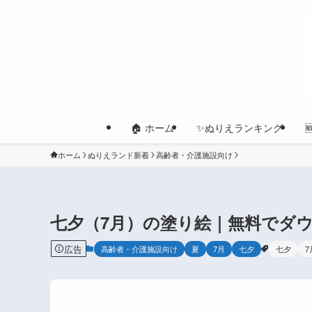
🏠 ホーム
✨ぬりえランキング
ホーム
ぬりえランド新着
高齢者・介護施設向け
七夕（7月）の塗り絵｜無料でダウ
広告
高齢者・介護施設向け
夏
7月
七夕
七夕
7