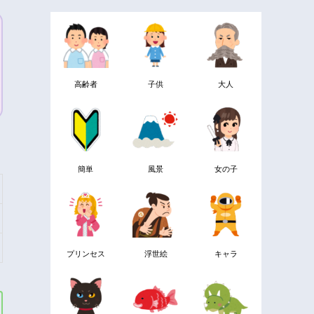
高齢者
子供
大人
簡単
風景
女の子
プリンセス
浮世絵
キャラ