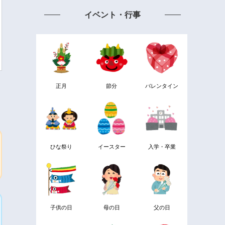
イベント・行事
正月
節分
バレンタイン
ひな祭り
イースター
入学・卒業
子供の日
母の日
父の日