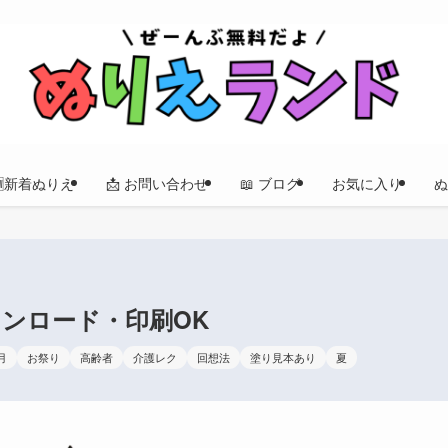
🆕新着ぬりえ
📩 お問い合わせ
📖 ブログ
お気に入り
ぬ
ンロード・印刷OK
月
お祭り
高齢者
介護レク
回想法
塗り見本あり
夏