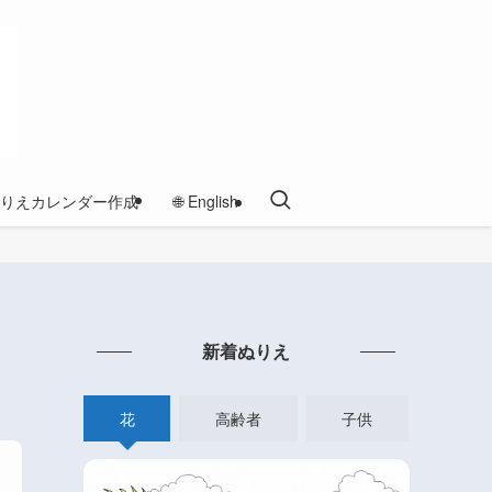
りえカレンダー作成
🌐 English
新着ぬりえ
花
高齢者
子供