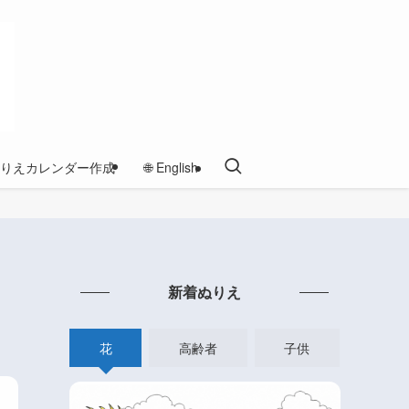
りえカレンダー作成
🌐 English
新着ぬりえ
花
高齢者
子供