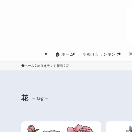
🏠 ホーム
✨ぬりえランキング
ホーム
ぬりえランド新着
花
花
– tag –