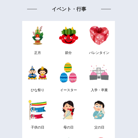
イベント・行事
正月
節分
バレンタイン
ひな祭り
イースター
入学・卒業
子供の日
母の日
父の日