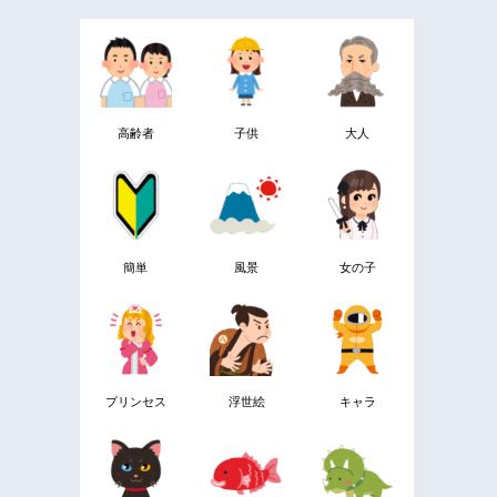
高齢者
子供
大人
簡単
風景
女の子
プリンセス
浮世絵
キャラ