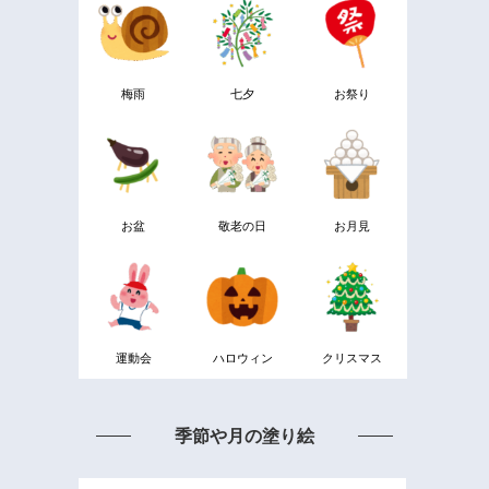
梅雨
七夕
お祭り
お盆
敬老の日
お月見
運動会
ハロウィン
クリスマス
季節や月の塗り絵