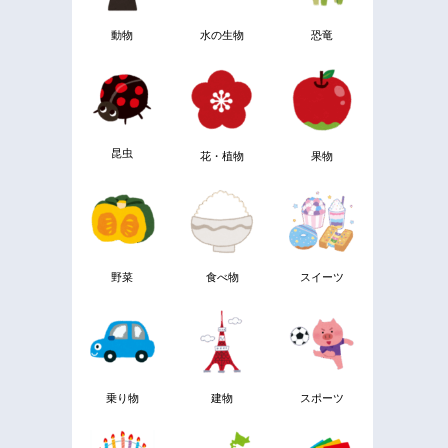
動物
水の生物
恐竜
昆虫
花・植物
果物
野菜
食べ物
スイーツ
乗り物
建物
スポーツ