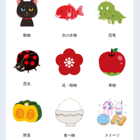
動物
水の生物
恐竜
昆虫
花・植物
果物
野菜
食べ物
スイーツ