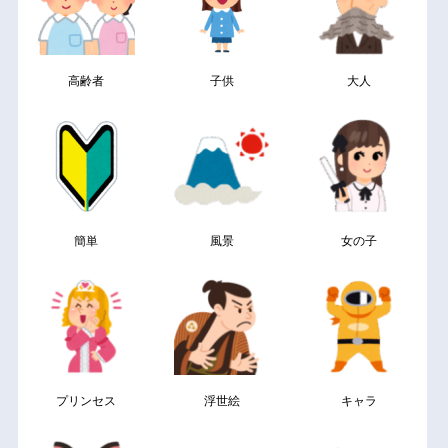
高齢者
子供
大人
簡単
風景
女の子
プリンセス
浮世絵
キャラ