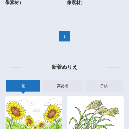
像素材）
像素材）
1
新着ぬりえ
花
高齢者
子供